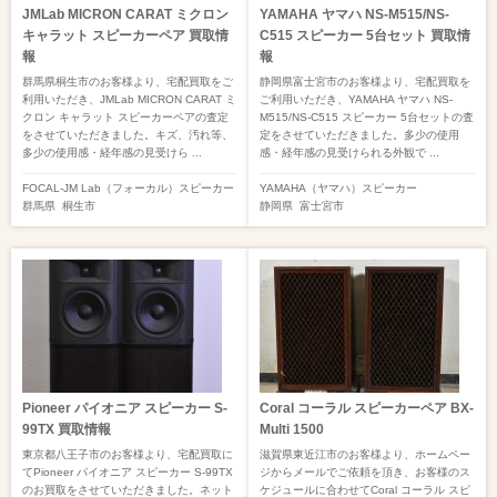
JMLab MICRON CARAT ミクロン
YAMAHA ヤマハ NS-M515/NS-
キャラット スピーカーペア 買取情
C515 スピーカー 5台セット 買取情
報
報
群馬県桐生市のお客様より、宅配買取をご
静岡県富士宮市のお客様より、宅配買取を
利用いただき、JMLab MICRON CARAT ミ
ご利用いただき、YAMAHA ヤマハ NS-
クロン キャラット スピーカーペアの査定
M515/NS-C515 スピーカー 5台セットの査
をさせていただきました。キズ、汚れ等、
定をさせていただきました。多少の使用
多少の使用感・経年感の見受けら ...
感・経年感の見受けられる外観で ...
FOCAL-JM Lab（フォーカル）
スピーカー
YAMAHA（ヤマハ）
スピーカー
群馬県
桐生市
静岡県
富士宮市
Pioneer パイオニア スピーカー S-
Coral コーラル スピーカーペア BX-
99TX 買取情報
Multi 1500
東京都八王子市のお客様より、宅配買取に
滋賀県東近江市のお客様より、ホームペー
てPioneer パイオニア スピーカー S-99TX
ジからメールでご依頼を頂き、お客様のス
のお買取をさせていただきました。ネット
ケジュールに合わせてCoral コーラル スピ