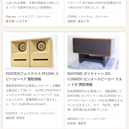
にほつれが多数、片側の枠組みに折れてし
ーカーペア BX-Multi 1500の出張査定の方
まっている箇所があるなど使用感の ...
へ向かわせて頂きました。使 ...
Pioneer（パイオニア）
スピーカー
CORAL（コーラル）
スピーカー
東京都
八王子市
滋賀県
東近江市
FOSTEX/フォステクス FF125K ス
DIATONE ダイヤトーン DS-
ピーカーペア 買取情報
C1000ZV センタースピーカー スタ
ンド付 買取情報
徳島県美馬市のお客様よりオーディオ機器
を数点出して頂いて、その中にFOSTEX/フ
奈良県橿原市のお客様より、宅配買取にて
ォステクス FF125K スピーカーペア もあ
DIATONE ダイヤトーン DS-C1000ZV セン
りましたので、高価買取させて頂きまし
タースピーカー スタンド付のお買取をさせ
た。サイズは約29cm×22cm×2 ...
ていただきました。キズ、汚れ等、使用
感・経年感のある外観でしたが、 ...
FOSTEX（フォステクス）
スピーカー
徳島県
美馬市
DENON（デノン）
スピーカー
奈良県
橿原市