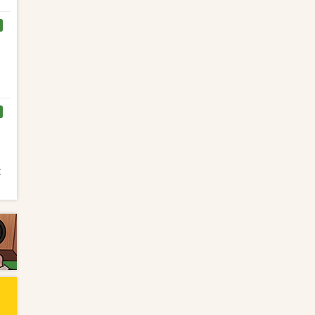
く
と
と