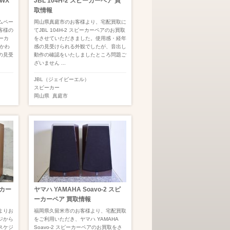
 WX
JBL 104H-2 スピーカーペア 買
取情報
ムペー
岡山県真庭市のお客様より、宅配買取に
客様の
てJBL 104H-2 スピーカーペアのお買取
ーカ
をさせていただきました。使用感・経年
向かわ
感の見受けられる外観でしたが、音出し
の見受
動作の確認をいたしましたところ問題ご
ざいません ...
JBL（ジェイビーエル）
スピーカー
岡山県
真庭市
ーカー
ヤマハ YAMAHA Soavo-2 スピ
ーカーペア 買取情報
よりお
福岡県久留米市のお客様より、宅配買取
ジから
をご利用いただき、ヤマハ YAMAHA
スケジ
Soavo-2 スピーカーペアのお買取をさ