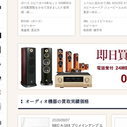
ボーズ スピーカー5本セット 33WER-S
ュールに合わせてJBL 4312SX 
の宅配買取をさせて頂きました!! 使用
スピーカーペア ジェービーエルの
感・経 ...
査定へ向か ...
BOSE（ボーズ）
JBL（ジェイビーエル）
スピーカー
スピーカー
青森県
黒石市
秋田県
横手市
0
オーディオ機器の買取実績価格
2026/08/07
NEC A-10X プリメインアンプ エ