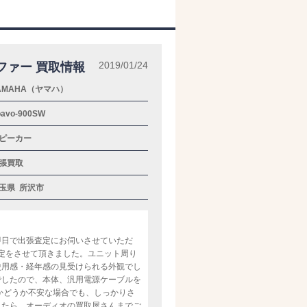
2019/01/24
ウーファー 買取情報
AMAHA（ヤマハ）
oavo-900SW
ピーカー
張買取
玉県
所沢市
即日で出張査定にお伺いさせていただ
ーの査定をさせて頂きました。ユニット周り
使用感・経年感の見受けられる外観でし
でしたので、本体、汎用電源ケーブルを
かどうか不安な場合でも、しっかりさ
したら、オーディオの買取屋さんまでご