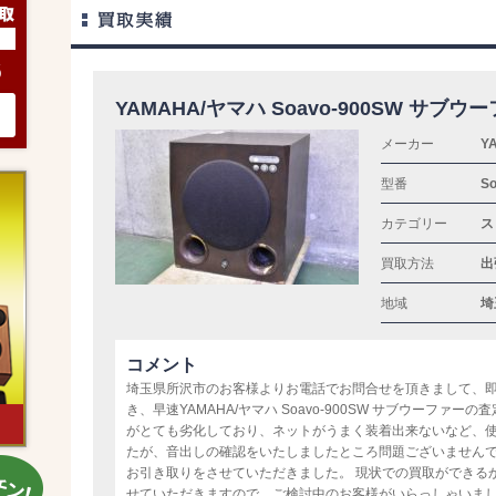
6
YAMAHA/ヤマハ Soavo-900SW サブ
メーカー
Y
型番
S
カテゴリー
ス
買取方法
出
地域
埼
コメント
埼玉県所沢市のお客様よりお電話でお問合せを頂きまして、
き、早速YAMAHA/ヤマハ Soavo-900SW サブウーファ
がとても劣化しており、ネットがうまく装着出来ないなど、
たが、音出しの確認をいたしましたところ問題ございません
お引き取りをさせていただきました。 現状での買取ができる
せていただきますので、ご検討中のお客様がいらっしゃいま