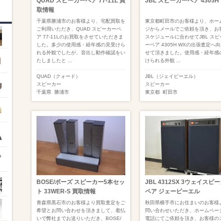
QUAD スピーカーペア 77-11L 買
JBL スピーカーペア 4305H
取情報
千葉県勝浦市のお客様より、宅配買取を
東京都町田市のお客様より、ホー
ご利用いただき、QUAD スピーカーペ
ジからメールでご依頼を頂き、お
ア 77-11Lのお買取をさせていただきま
スケジュールに合わせてJBL スピ
した。多少の使用感・経年感の見受けら
ーペア 4305H WXの出張査定へ
れる外観でしたが、音出し動作確認をい
せて頂きました。使用感・経年感
たしましたと ...
けられる外観 ...
QUAD（クォード）
JBL（ジェイビーエル）
スピーカー
スピーカー
千葉県
勝浦市
東京都
町田市
BOSE/ボーズ スピーカー5本セッ
JBL 4312SX 3ウェイスピ
ト 33WER-S 買取情報
ペア ジェービーエル
青森県黒石市のお客様より買取査定をご
秋田県横手市にお住まいのお客様
希望とお問い合わせを頂きまして、着払
問い合わせいただき、ホームペー
いで弊社までお送りいただき、BOSE/
電話にてご依頼を頂き、お客様の