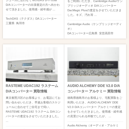
ジュールに合わせてTechDAS D-7i USB
をご利用いただき、Cambridge Audio/ケン
D/Aコンバーターの出張査定の方へ向かわ
ブリッジオーディオ D/Aコンバーター
せて頂きました。使用感・経年感が ...
DacMagic Plusの査定をさせていただきま
した。キズ、汚れ等 ...
TechDAS（テクダス）
DAコンバーター
三重県
鳥羽市
Cambridge Audio（ケンブリッジオーディ
オ）
DAコンバーター
広島県
安芸高田市
RASTEME UDAC192 ラステーム
AUDIO ALCHEMY DDE V2.0 D/A
D/Aコンバーター 買取情報
コンバーター アルケミー 買取情報
東京都荒川区のお客様より、お電話にてお
徳島県徳島市のお客様より、宅配買取をご
問い合わせいただき、早速お客様のスケジ
利用いただき、AUDIO ALCHEMY DDE
ュールに合わせてご自宅まで伺い、
V2.0 D/Aコンバーター アルケミーの査定
RASTEME UDAC192 ラステーム D/Aコン
をさせていただきました。使用感・経年感
バーターの査定をさせていただきました。
の見受けられる外観でしたが、 ...
...
Audio Alchemy（オーディオ・アルケミ