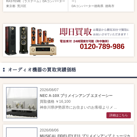
RASTEME（ラステーム）
DAコンバーター
ー）
東京都
荒川区
DAコンバーター
徳島県
徳島市
0120-789-986
オーディオ機器の買取実績価格
2026/08/07
NEC A-10X プリメインアンプ エヌイーシー
買取価格 ￥16,100
神奈川県伊勢原市にお住まいのお客様よりメ ...
詳細はこちら
2026/08/06
MUSICAL FIDELITY E11 プリメインアンプ ミュージカ