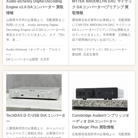
Audio alchemy Digital Decoding
MYTEK BROOKLYN DAC マイテッ
Engine v2.0 DAコンバーター 買取
ク DAコンバーター/プリアンプ 買
情報
取情報
山梨県大月市のお客様より、宅配買取をご
愛知県北名古屋市のお客様より、宅配買取
利用いただき、Audio alchemy Digital
にてMYTEK BROOKLYN DAC マイテック
Decoding Engine v2.0 DAコンバーターの
DAコンバーター/プリアンプのお買取をさ
査定をさせていただきました。キズ、汚れ
せていただきました。今井商事 正規輸入
等、多 ...
品で使用感の少ないお品でした。 ...
Audio Alchemy（オーディオ・アルケミ
MYTEK（マイテック）
DAコンバーター
ー）
愛知県
北名古屋市
DAコンバーター
山梨県
大月市
TechDAS D-7i USB D/Aコンバータ
Cambridge Audio/ケンブリッジオ
ー
ーディオ D/Aコンバーター
DacMagic Plus 買取情報
三重県鳥羽市のお客様より、ホームページ
からメールでご依頼を頂き、お客様のスケ
広島県安芸高田市のお客様より、宅配買取