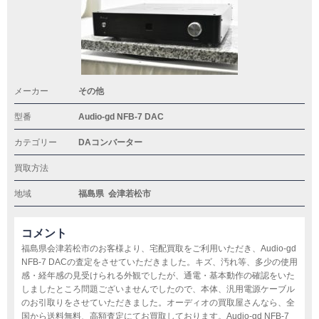
メーカー
その他
型番
Audio-gd NFB-7 DAC
カテゴリー
DAコンバーター
買取方法
地域
福島県
会津若松市
コメント
福島県会津若松市のお客様より、宅配買取をご利用いただき、Audio-gd
NFB-7 DACの査定をさせていただきました。キズ、汚れ等、多少の使用
感・経年感の見受けられる外観でしたが、通電・基本動作の確認をいた
しましたところ問題ございませんでしたので、本体、汎用電源ケーブル
のお引取りをさせていただきました。オーディオの買取屋さんなら、全
国から送料無料、高額査定にてお買取しております。Audio-gd NFB-7