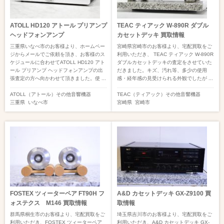
ATOLL HD120 アトール プリアンプ
TEAC ティアック W-890R ダブル
ヘッドフォンアンプ
カセットデッキ 買取情報
三重県いなべ市のお客様より、ホームペー
宮崎県宮崎市のお客様より、宅配買取をご
ジからメールでご依頼を頂き、お客様のス
利用いただき、 TEAC ティアック W-890R
ケジュールに合わせてATOLL HD120 アト
ダブルカセットデッキの査定をさせていた
ール プリアンプ ヘッドフォンアンプの出
だきました。キズ、汚れ等、多少の使用
張査定の方へ向かわせて頂きました。使 ...
感・経年感の見受けられる外観でしたが ...
ATOLL（アトール）
その他音響機器
TEAC（ティアック）
その他音響機器
三重県
いなべ市
宮崎県
宮崎市
FOSTEX ツィーターペア FT90H フ
A&D カセットデッキ GX-Z9100 買
ォステクス M146 買取情報
取情報
群馬県桐生市のお客様より、宅配買取をご
埼玉県吉川市のお客様より、宅配買取をご
利用いただき、FOSTEX ツィーターペア
利用いただき、A&D カセットデッキ GX-