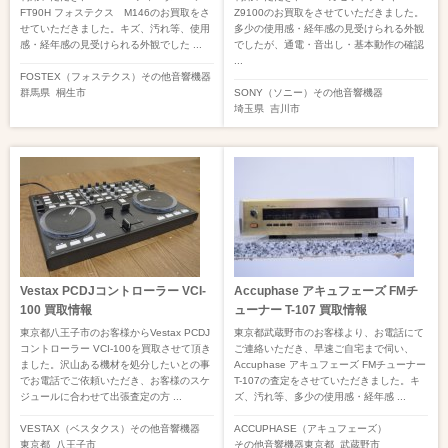
FT90H フォステクス M146のお買取をさ
Z9100のお買取をさせていただきました。
せていただきました。キズ、汚れ等、使用
多少の使用感・経年感の見受けられる外観
感・経年感の見受けられる外観でした ...
でしたが、通電・音出し・基本動作の確認
...
FOSTEX（フォステクス）
その他音響機器
群馬県
桐生市
SONY（ソニー）
その他音響機器
埼玉県
吉川市
Vestax PCDJコントローラー VCI-
Accuphase アキュフェーズ FMチ
100 買取情報
ューナー T-107 買取情報
東京都八王子市のお客様からVestax PCDJ
東京都武蔵野市のお客様より、お電話にて
コントローラー VCI-100を買取させて頂き
ご連絡いただき、早速ご自宅まで伺い、
ました。沢山ある機材を処分したいとの事
Accuphase アキュフェーズ FMチューナー
でお電話でご依頼いただき、お客様のスケ
T-107の査定をさせていただきました。キ
ジュールに合わせて出張査定の方 ...
ズ、汚れ等、多少の使用感・経年感 ...
VESTAX（ベスタクス）
その他音響機器
ACCUPHASE（アキュフェーズ）
東京都
八王子市
その他音響機器
東京都
武蔵野市