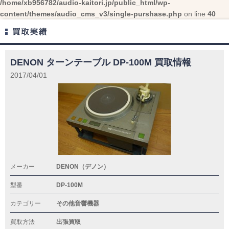
/home/xb956782/audio-kaitori.jp/public_html/wp-
content/themes/audio_cms_v3/single-purshase.php
on line
40
DENON ターンテーブル DP-100M 買取情報
2017/04/01
メーカー
DENON（デノン）
型番
DP-100M
カテゴリー
その他音響機器
買取方法
出張買取