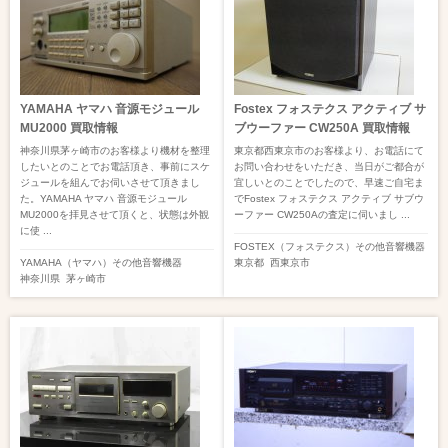
YAMAHA ヤマハ 音源モジュール
Fostex フォステクス アクティブ サ
MU2000 買取情報
ブウーファー CW250A 買取情報
神奈川県茅ヶ崎市のお客様より機材を整理
東京都西東京市のお客様より、お電話にて
したいとのことでお電話頂き、事前にスケ
お問い合わせをいただき、当日がご都合が
ジュールを組んでお伺いさせて頂きまし
宜しいとのことでしたので、早速ご自宅ま
た。YAMAHA ヤマハ 音源モジュール
でFostex フォステクス アクティブ サブウ
MU2000を拝見させて頂くと、状態は外観
ーファー CW250Aの査定に伺いまし ...
に使 ...
FOSTEX（フォステクス）
その他音響機器
YAMAHA（ヤマハ）
その他音響機器
東京都
西東京市
神奈川県
茅ヶ崎市