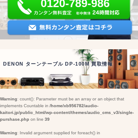
0120-789-986
DENON ターンテーブル DP-100M 買取情報
Warning
: count(): Parameter must be an array or an object that
implements Countable in
/home/xb956782/audio-
kaitori.jp/public_html/wp-content/themes/audio_cms_v3/single-
purshase.php
on line
39
Warning
: Invalid argument supplied for foreach() in