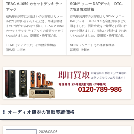
TEAC V-1050 カセットデッキ ティ
SONY ソニー DATデッキ DTC-
アック
77ES 買取情報
福島県白河市にお住まいのお客様よりメー
群馬県渋川市のお客様よりSONY ソニー
ルにてお問い合わせいただき、早速お客さ
DATデッキ DTC-77ESを宅配買取させて
まのご都合にあわせて伺い、TEAC V-1050
頂きました。買取査定をご希望とお問い合
カセットデッキ ティアックの査定をさせて
わせを頂きまして、着払いで弊社までお送
いただきました。使用感・経年感の見 ...
りいただきました。使用感・経年感の見 ...
TEAC（ティアック）
その他音響機器
SONY（ソニー）
その他音響機器
福島県
白河市
群馬県
渋川市
0120-789-986
オーディオ機器の買取実績価格
2026/08/06