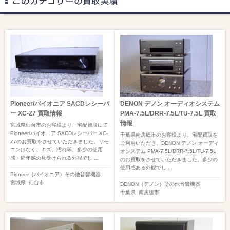
Pioneer/パイオニア SACDレシーバ
DENON デノン オーディオシステム
ー XC-Z7 買取情報
PMA-7.5L/DRR-7.5L/TU-7.5L 買取
情報
宮城県仙台市のお客様より、宅配買取にて
Pioneer/パイオニア SACDレシーバー XC-
千葉県南房総市のお客様より、宅配買取を
Z7のお買取をさせていただきました。リモ
ご利用いただき、DENON デノン オーディ
コンはなく、キズ、汚れ等、多少の使用
オシステム PMA-7.5L/DRR-7.5L/TU-7.5L
感・経年感の見受けられる外観でし ...
のお買取をさせていただきました。多少の
使用感ある外観でし ...
Pioneer（パイオニア）
その他音響機器
宮城県
仙台市
DENON（デノン）
その他音響機器
千葉県
南房総市