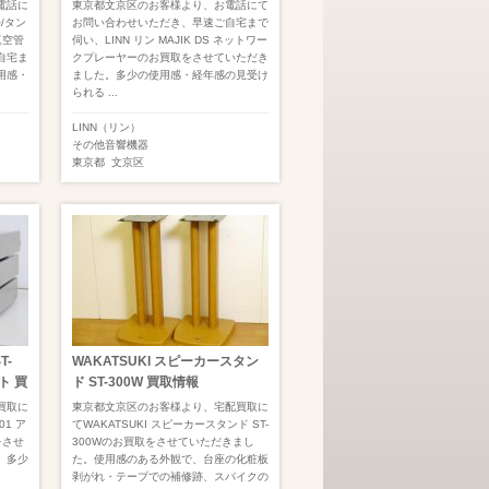
電話に
東京都文京区のお客様より、お電話にて
/タン
お問い合わせいただき、早速ご自宅まで
作真空管
伺い、LINN リン MAJIK DS ネットワー
自宅ま
クプレーヤーのお買取をさせていただき
用感・
ました。多少の使用感・経年感の見受け
られる ...
LINN（リン）
その他音響機器
東京都
文京区
T-
WAKATSUKI スピーカースタン
ト 買
ド ST-300W 買取情報
買取に
東京都文京区のお客様より、宅配買取に
C01 ア
てWAKATSUKI スピーカースタンド ST-
をさせ
300Wのお買取をさせていただきまし
、多少
た。使用感のある外観で、台座の化粧板
剥がれ・テープでの補修跡、スパイクの