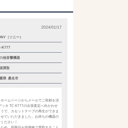
2024/01/17
ONY（ソニー）
C-K777
の他音響機器
張買取
重県
桑名市
、ホームページからメールでご依頼を頂
ッキ TC-K777の出張査定へ向かわせ
ようで、カセットテープの再生ができま
させていただきました。お持ちの機器の
せください！
るため、同商品を同価格で買取すること