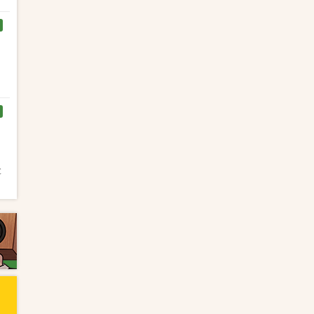
く
と
と