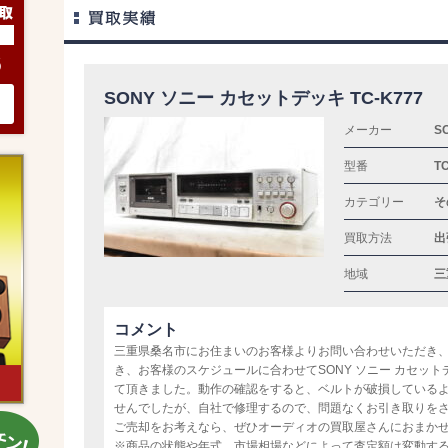
6
SONY ソニー カセットデッキ TC-K777
メーカー
S
型番
T
カテゴリー
そ
買取方法
出
地域
三
コメント
三重県桑名市にお住まいのお客様よりお問い合わせいただき
き、お客様のスケジュールに合わせてSONY ソニー カセットデ
て頂きました。動作の確認をすると、ベルトが破損している
せんでしたが、自社で修理するので、問題なくお引き取りを
ご売却をお考えなら、ぜひオーディオの買取屋さんにおまか
※商品の状態や年式、市場相場などによって査定額は変動す