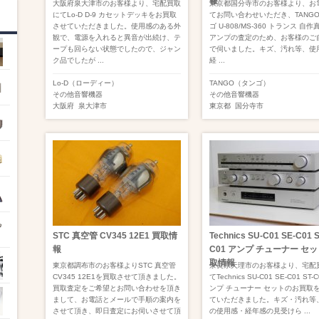
報
大阪府泉大津市のお客様より、宅配買取
東京都国分寺市のお客様より、お
にてLo-D D-9 カセットデッキをお買取
てお問い合わせいただき、TANGO
させていただきました。使用感のある外
ゴ U-808/MS-360 トランス 自
観で、電源を入れると異音が出続け、テ
アンプの査定のため、お客様のご
ープも回らない状態でしたので、ジャン
で伺いました。キズ、汚れ等、使
ク品でしたが ...
経 ...
Lo-D（ローディー）
TANGO（タンゴ）
その他音響機器
その他音響機器
大阪府
泉大津市
東京都
国分寺市
STC 真空管 CV345 12E1 買取情
Technics SU-C01 SE-C01 S
報
C01 アンプ チューナー セッ
取情報
東京都調布市のお客様よりSTC 真空管
奈良県天理市のお客様より、宅配
CV345 12E1を買取させて頂きました。
てTechnics SU-C01 SE-C01 ST-
買取査定をご希望とお問い合わせを頂き
ンプ チューナー セットのお買取
まして、お電話とメールで手順の案内を
ていただきました。キズ・汚れ等
させて頂き、即日査定にお伺いさせて頂
の使用感・経年感の見受けら ...