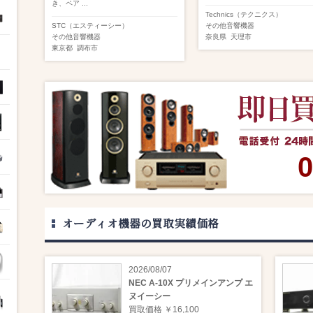
き、ペア ...
Technics（テクニクス）
STC（エスティーシー）
その他音響機器
その他音響機器
奈良県
天理市
東京都
調布市
0
オーディオ機器の買取実績価格
2026/08/07
NEC A-10X プリメインアンプ エ
ヌイーシー
買取価格 ￥16,100