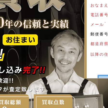
おなま
電話番
＊
メール
郵便番
都道府
以降の