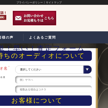
プライバシーポリシー
サイトマップ
客様の声
よくあるご質問
単！早い！査定フォーム
持ちのオーディオについて
＊
オ名
任意
ー
お客様について