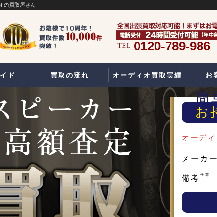
オの買取屋さん
0120-789-986
イド
買取の流れ
オーディオ買取実績
お
簡
お
オーディ
メーカ
任意
備考