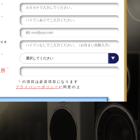
＊
え
＊
号
任意
号
＊
県
＊
住所
＊
の項目は必須項目になります
プライバシーポリシー
に同意の上