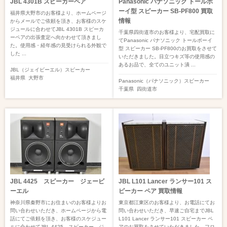
JBL 4301B スピーカーペア
Panasonic パナソニック トールボ
ーイ型 スピーカー SB-PF800 買取
福井県大野市のお客様より、ホームページ
情報
からメールでご依頼を頂き、お客様のスケ
ジュールに合わせてJBL 4301B スピーカ
千葉県四街道市のお客様より、宅配買取に
ーペアの出張査定へ向かわせて頂きまし
てPanasonic パナソニック トールボーイ
た。使用感・経年感の見受けられる外観で
型 スピーカー SB-PF800のお買取をさせて
した ...
いただきました。目立つキズ等の使用感の
あるお品で、全てのユニット潰 ...
JBL（ジェイビーエル）
スピーカー
福井県
大野市
Panasonic（パナソニック）
スピーカー
千葉県
四街道市
JBL 4425 スピーカー ジェービ
JBL L101 Lancer ランサー101 ス
ーエル
ピーカー ペア 買取情報
神奈川県秦野市にお住まいのお客様よりお
東京都江東区のお客様より、お電話にてお
問い合わせいただき、ホームページから電
問い合わせいただき、早速ご自宅までJBL
話にてご依頼を頂き、お客様のスケジュー
L101 Lancer ランサー101 スピーカー ペ
ルに合わせてJBL 4425 スピーカー ジ
アのお買取をさせていただきました。フロ