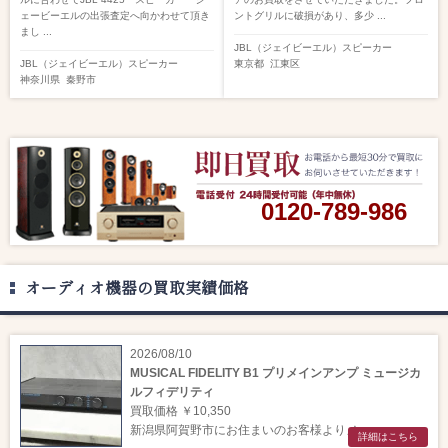
ェービーエルの出張査定へ向かわせて頂き
ントグリルに破損があり、多少 ...
まし ...
JBL（ジェイビーエル）
スピーカー
JBL（ジェイビーエル）
スピーカー
東京都
江東区
神奈川県
秦野市
0120-789-986
オーディオ機器の買取実績価格
2026/08/10
MUSICAL FIDELITY B1 プリメインアンプ ミュージカ
ルフィデリティ
買取価格 ￥10,350
新潟県阿賀野市にお住まいのお客様よりメー ...
詳細はこちら