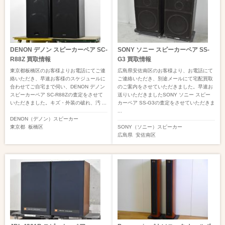
DENON デノン スピーカーペア SC-
SONY ソニー スピーカーペア SS-
R88Z 買取情報
G3 買取情報
東京都板橋区のお客様よりお電話にてご連
広島県安佐南区のお客様より、お電話にて
絡いただき、早速お客様のスケジュールに
ご連絡いただき、別途メールにて宅配買取
合わせてご自宅まで伺い、DENON デノン
のご案内をさせていただきました。早速お
スピーカーペア SC-R88Zの査定をさせて
送りいただきましたSONY ソニー スピー
いただきました。キズ・外装の破れ、汚 ...
カーペア SS-G3の査定をさせていただきま
...
DENON（デノン）
スピーカー
東京都
板橋区
SONY（ソニー）
スピーカー
広島県
安佐南区