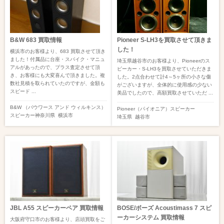
B&W 683 買取情報
Pioneer S-LH3を買取させて頂きま
した！
横浜市のお客様より、683 買取させて頂き
ました！付属品に台座・スパイク・マニュ
埼玉県越谷市のお客様より、Pioneerのス
アルがあったので、プラス査定させて頂
ピーカー・S-LH3を買取させていただきま
き、お客様にも大変喜んで頂きました。複
した。2点合わせて計4～5ヶ所の小さな傷
数社見積を取られていたのですが、金額も
がございますが、全体的に使用感の少ない
スピード ...
美品でしたので、高額買取させていただ ...
B&W （バウワース アンド ウィルキンス）
Pioneer（パイオニア）
スピーカー
スピーカー
神奈川県
横浜市
埼玉県
越谷市
JBL A55 スピーカーペア 買取情報
BOSE/ボーズ Acoustimass 7 スピ
ーカーシステム 買取情報
大阪府守口市のお客様より、店頭買取をご