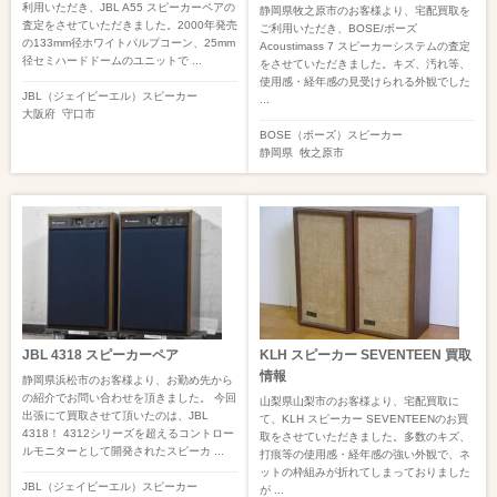
利用いただき、JBL A55 スピーカーペアの
静岡県牧之原市のお客様より、宅配買取を
査定をさせていただきました。2000年発売
ご利用いただき、BOSE/ボーズ
の133mm径ホワイトパルプコーン、25mm
Acoustimass 7 スピーカーシステムの査定
径セミハードドームのユニットで ...
をさせていただきました。キズ、汚れ等、
使用感・経年感の見受けられる外観でした
JBL（ジェイビーエル）
スピーカー
...
大阪府
守口市
BOSE（ボーズ）
スピーカー
静岡県
牧之原市
JBL 4318 スピーカーペア
KLH スピーカー SEVENTEEN 買取
情報
静岡県浜松市のお客様より、お勤め先から
の紹介でお問い合わせを頂きました。 今回
山梨県山梨市のお客様より、宅配買取に
出張にて買取させて頂いたのは、JBL
て、KLH スピーカー SEVENTEENのお買
4318！ 4312シリーズを超えるコントロー
取をさせていただきました。多数のキズ、
ルモニターとして開発されたスピーカ ...
打痕等の使用感・経年感の強い外観で、ネ
ットの枠組みが折れてしまっておりました
JBL（ジェイビーエル）
スピーカー
が ...