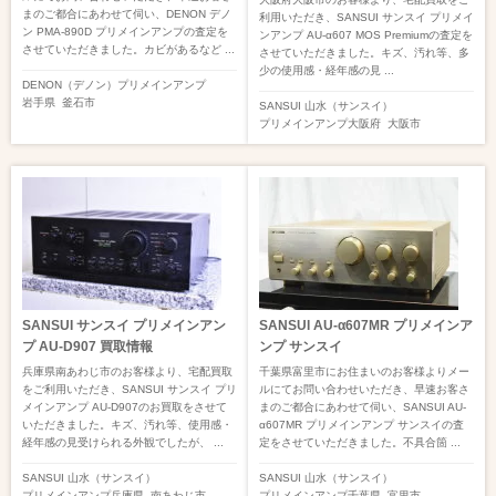
まのご都合にあわせて伺い、DENON デノ
利用いただき、SANSUI サンスイ プリメイ
ン PMA-890D プリメインアンプの査定を
ンアンプ AU-α607 MOS Premiumの査定を
させていただきました。カビがあるなど ...
させていただきました。キズ、汚れ等、多
少の使用感・経年感の見 ...
DENON（デノン）
プリメインアンプ
岩手県
釜石市
SANSUI 山水（サンスイ）
プリメインアンプ
大阪府
大阪市
SANSUI サンスイ プリメインアン
SANSUI AU-α607MR プリメインア
プ AU-D907 買取情報
ンプ サンスイ
兵庫県南あわじ市のお客様より、宅配買取
千葉県富里市にお住まいのお客様よりメー
をご利用いただき、SANSUI サンスイ プリ
ルにてお問い合わせいただき、早速お客さ
メインアンプ AU-D907のお買取をさせて
まのご都合にあわせて伺い、SANSUI AU-
いただきました。キズ、汚れ等、使用感・
α607MR プリメインアンプ サンスイの査
経年感の見受けられる外観でしたが、 ...
定をさせていただきました。不具合箇 ...
SANSUI 山水（サンスイ）
SANSUI 山水（サンスイ）
プリメインアンプ
兵庫県
南あわじ市
プリメインアンプ
千葉県
富里市