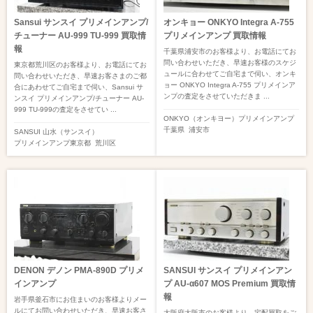
Sansui サンスイ プリメインアンプ/
オンキョー ONKYO Integra A-755
チューナー AU-999 TU-999 買取情
プリメインアンプ 買取情報
報
千葉県浦安市のお客様より、お電話にてお
問い合わせいただき、早速お客様のスケジ
東京都荒川区のお客様より、お電話にてお
ュールに合わせてご自宅まで伺い、オンキ
問い合わせいただき、早速お客さまのご都
ョー ONKYO Integra A-755 プリメインア
合にあわせてご自宅まで伺い、Sansui サ
ンプの査定をさせていただきま ...
ンスイ プリメインアンプ/チューナー AU-
999 TU-999の査定をさせてい ...
ONKYO（オンキヨー）
プリメインアンプ
千葉県
浦安市
SANSUI 山水（サンスイ）
プリメインアンプ
東京都
荒川区
DENON デノン PMA-890D プリメ
SANSUI サンスイ プリメインアン
インアンプ
プ AU-α607 MOS Premium 買取情
報
岩手県釜石市にお住まいのお客様よりメー
ルにてお問い合わせいただき、早速お客さ
大阪府大阪市のお客様より、宅配買取をご