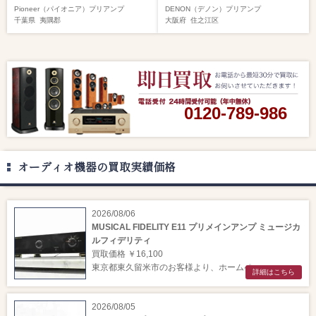
Pioneer（パイオニア）
プリアンプ
DENON（デノン）
プリアンプ
千葉県
夷隅郡
大阪府
住之江区
0120-789-986
オーディオ機器の買取実績価格
2026/08/06
MUSICAL FIDELITY E11 プリメインアンプ ミュージカ
ルフィデリティ
買取価格 ￥16,100
東京都東久留米市のお客様より、ホームペー ...
詳細はこちら
2026/08/05