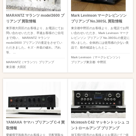
MARANTZ マランツ model3600 プ
Mark Levinson マークレビンソン
リアンプ 買取情報
プリアンプ No.380SL 買取情報
東亰都大田区のお客様より、お電話にてお
東京都中野区のお客様より、お電話でお問
問い合わせいただき、早速お客様のご自宅
い合わせいただき、Mark Levinson マーク
まで伺い、 MARANTZ マランツ
レビンソン プリアンプ No.380SLの査定に
model3600 プリアンプの査定をさせてい
伺いました。全体的には使用感の少ない美
ただきました。キズ・外装の破れ、汚れ
品で、動作確認をしたとこ ...
等、 ...
Mark Levinson（マークレビンソン）
MARANTZ（マランツ）
プリアンプ
プリアンプ
東京都
中野区
東京都
大田区
YAMAHA ヤマハ プリアンプ C-4 買
Mcintosh C42 マッキントッシュ コ
取情報
ントロールアンプ プリアンプ
愛媛県宇和島市のお客様より、宅配買取を
埼玉県行田市のお客様よりお電話にてご依