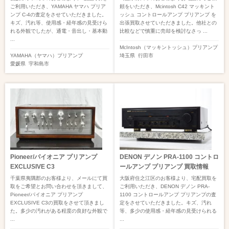
ご利用いただき、YAMAHA ヤマハ プリア
頼をいただき、Mcintosh C42 マッキント
ンプ C-4の査定をさせていただきました。
ッシュ コントロールアンプ プリアンプ を
キズ、汚れ等、使用感・経年感の見受けら
出張買取させていただきました。他社との
れる外観でしたが、通電・音出し・基本動
比較などで慎重に売却を検討なさっ ...
...
McIntosh（マッキントッシュ）
プリアンプ
YAMAHA（ヤマハ）
プリアンプ
埼玉県
行田市
愛媛県
宇和島市
Pioneer/パイオニア プリアンプ
DENON デノン PRA-1100 コントロ
EXCLUSIVE C3
ールアンプ プリアンプ 買取情報
千葉県夷隅郡のお客様より、メールにて買
大阪府住之江区のお客様より、宅配買取を
取をご希望とお問い合わせを頂きまして、
ご利用いただき、DENON デノン PRA-
Pioneer/パイオニア プリアンプ
1100 コントロールアンプ プリアンプの査
EXCLUSIVE C3の買取をさせて頂きまし
定をさせていただきました。キズ、汚れ
た。多少の汚れがある程度の良好な外観で
等、多少の使用感・経年感の見受けられる
...
...