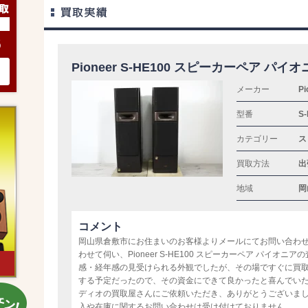
6
Pioneer S-HE100 スピーカーペア パイ
メーカー
P
型番
S
カテゴリー
ス
買取方法
出
地域
岡
コメント
岡山県倉敷市にお住まいのお客様よりメールにてお問い合わ
わせて伺い、Pioneer S-HE100 スピーカーペア パイオ
感・経年感の見受けられる外観でしたが、その場ですぐに買
する予定だったので、その資金にできて良かったと喜んでい
ディオの買取屋さんにご依頼いただき、ありがとうございま
入や在庫に関するお問い合わせは受け付けておりません。