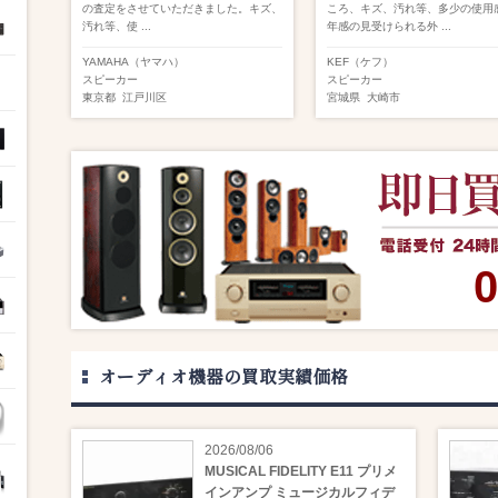
の査定をさせていただきました。キズ、
ころ、キズ、汚れ等、多少の使用
汚れ等、使 ...
年感の見受けられる外 ...
YAMAHA（ヤマハ）
KEF（ケフ）
スピーカー
スピーカー
東京都
江戸川区
宮城県
大崎市
0
オーディオ機器の買取実績価格
2026/08/06
MUSICAL FIDELITY E11 プリメ
インアンプ ミュージカルフィデ