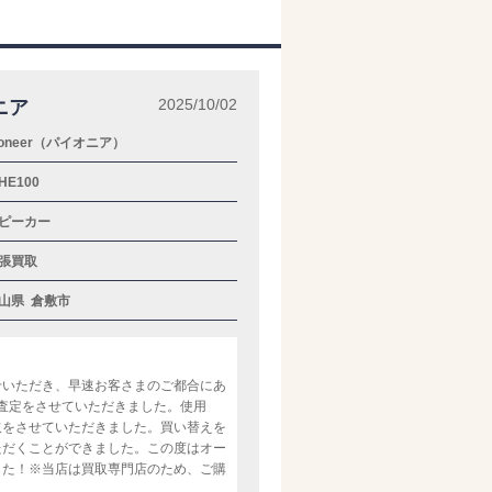
2025/10/02
オニア
ioneer（パイオニア）
-HE100
ピーカー
張買取
山県
倉敷市
せいただき、早速お客さまのご都合にあ
ニアの査定をさせていただきました。使用
取をさせていただきました。買い替えを
ただくことができました。この度はオー
した！※当店は買取専門店のため、ご購