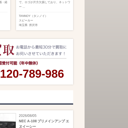
感・経
で、ロゴが片方欠損しており、ネットワ
ー ...
TANNOY（タンノイ）
スピーカー
埼玉県
所沢市
120-789-986
2026/08/05
NEC A-10II プリメインアンプ エ
ヌイーシー