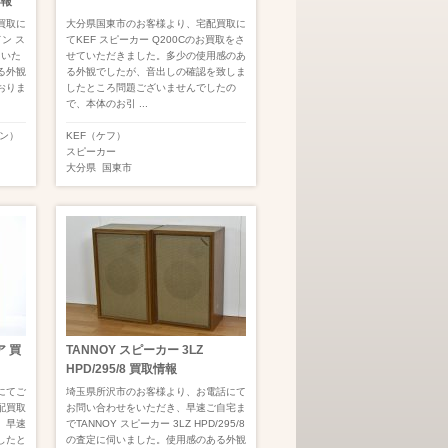
情報
買取に
大分県国東市のお客様より、宅配買取に
ドン ス
てKEF スピーカー Q200Cのお買取をさ
ていた
せていただきました。多少の使用感のあ
る外観
る外観でしたが、音出しの確認を致しま
おりま
したところ問題ございませんでしたの
で、本体のお引 ...
ドン）
KEF（ケフ）
スピーカー
大分県
国東市
ア 買
TANNOY スピーカー 3LZ
HPD/295/8 買取情報
にてご
埼玉県所沢市のお客様より、お電話にて
配買取
お問い合わせをいただき、早速ご自宅ま
。早速
でTANNOY スピーカー 3LZ HPD/295/8
したと
の査定に伺いました。使用感のある外観