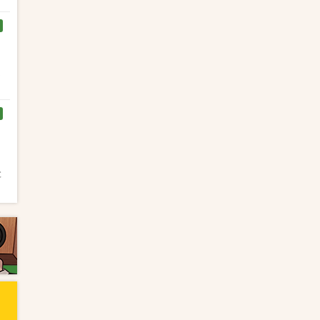
く
と
と