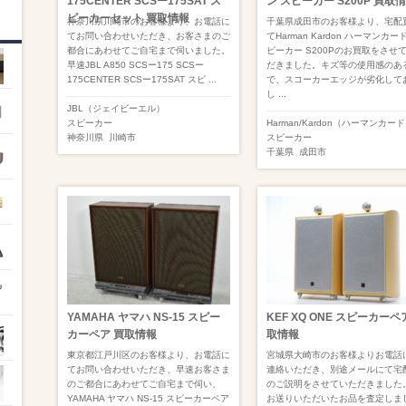
175CENTER SCSー175SAT ス
ン スピーカー S200P 買取
ピーカーセット 買取情報
神奈川県川崎市のお客様より、お電話に
千葉県成田市のお客様より、宅配
てお問い合わせいただき、お客さまのご
てHarman Kardon ハーマンカー
都合にあわせてご自宅まで伺いました。
ピーカー S200Pのお買取をさせ
早速JBL A850 SCSー175 SCSー
だきました。キズ等の使用感のあ
175CENTER SCSー175SAT スピ ...
で、スコーカーエッジが劣化して
し ...
JBL（ジェイビーエル）
スピーカー
Harman/Kardon（ハーマンカー
神奈川県
川崎市
スピーカー
千葉県
成田市
YAMAHA ヤマハ NS-15 スピー
KEF XQ ONE スピーカーペ
カーペア 買取情報
取情報
東京都江戸川区のお客様より、お電話に
宮城県大崎市のお客様よりお電話
てお問い合わせいただき、早速お客さま
連絡いただき、別途メールにて宅
のご都合にあわせてご自宅まで伺い、
のご説明をさせていただきました
YAMAHA ヤマハ NS-15 スピーカーペア
お送りいただいたお品を査定しま