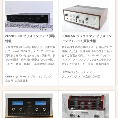
creek 6060 プリメインアンプ 買取
LUXMAN ラックスマン プリメイン
情報
アンプ L-309X 買取情報
奈良県大和高田市のお客様より、宅配買取
東亰都台東区のお客様より、お電話にてご
にて、creek 6060 プリメインアンプのお
連絡いただき、早速お客様のご都合に合わ
買取をさせていただきました。汚れ等、多
せてご自宅まで伺い、LUXMAN ラックス
少の使用感・経年感の見受けられる外観で
マン プリメインアンプ L-309Xの査定をさ
したが、通電・音出し・基本動作の確認を
せていただきました。キズ・外装の破れ ...
...
LUXMAN（ラックスマン）
CREEK（クリーク）
プリメインアンプ
プリメインアンプ
東京都
台東区
奈良県
大和高田市