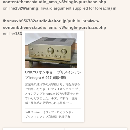
content/themes/audio_cms_v3/single-purshase.php
on line
132
Warning
: Invalid argument supplied for foreach() in
/home/xb956782/audio-kaitori.jp/public_html/wp-
content/themes/audio_cms_v3/single-purshase.php
on line
133
ONKYO オンキョー プリメインアン
プ integra A-927 買取情報
宮城県気仙沼市のお客様より、宅配買取を
ご利用いただき、ONKYO オンキョー プリ
メインアンプ integra A-927の査定をさせ
ていただきました。キズ、汚れ等、使用
感・経年感の見受けられる外観で ...
Jeff Rowland（ジェフ・ロゥランド）
プリメインアンプ
宮城県
気仙沼市