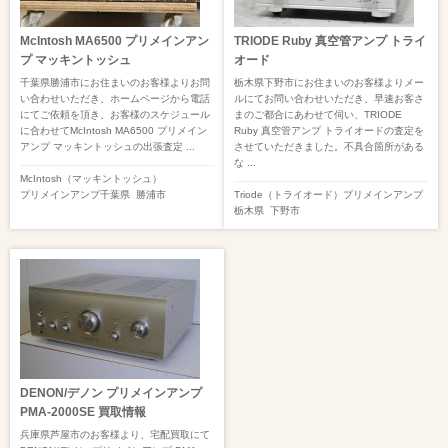
McIntosh MA6500 プリメインアン
TRIODE Ruby 真空管アンプ トライ
プ マッキントッシュ
オード
千葉県勝浦市にお住まいのお客様よりお問
栃木県下野市にお住まいのお客様よりメー
い合わせいただき、ホームページから電話
ルにてお問い合わせいただき、早速お客さ
にてご依頼を頂き、お客様のスケジュール
まのご都合にあわせて伺い、TRIODE
に合わせてMcIntosh MA6500 プリメイン
Ruby 真空管アンプ トライオードの査定を
アンプ マッキントッシュの出張査定 ...
させていただきました。不具合箇所がある
な ...
McIntosh（マッキントッシュ）
プリメインアンプ
千葉県
勝浦市
Triode（トライオード）
プリメインアンプ
栃木県
下野市
DENON/デノン プリメインアンプ
PMA-2000SE 買取情報
兵庫県芦屋市のお客様より、宅配買取にて