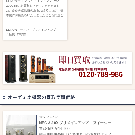
DENON/デノン プリメインアンプ PMA-
2000SEのお買取をさせていただきまし
た。多少の使用感のあるお品でしたが、基
本動作の確認をいたしましたところ問題ご
...
DENON（デノン）
プリメインアンプ
兵庫県
芦屋市
0120-789-986
オーディオ機器の買取実績価格
2026/08/07
NEC A-10X プリメインアンプ エヌイーシー
買取価格 ￥16,100
神奈川県伊勢原市にお住まいのお客様よりメ ...