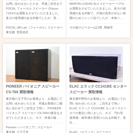
お問い合わせをいただき、早速ご自宅まで
MARTIN LOGAN SL3 スピーカー ペアの
FOCAL フォーカル スピーカー Chorus
お買取をさせていただきました。多少の使
716Vのお買取をさせていただきました。
用感のある外観で、片側の高音が出ない状
多少の使用感のある外観でしたが、音 ...
態のためジャンク品でしたが、本体ペ ...
FOCAL-JM Lab（フォーカル）
スピーカー
その他
スピーカー
山口県
周南市
東京都
世田谷区
PIONEER パイオニア スピーカー
ELAC エラック CC241BE センター
CS-T66 買取情報
スピーカー 買取情報
東京都八王子市のお客様より、お電話にて
東京都中野区のお客様より、お電話にてお
お問い合わせいただき、早速お客様のご都
問い合わせいただき、ご自宅まで伺い
合に合わせてご自宅まで伺い、PIONEER
ELAC エラック CC241BE センタースピー
パイオニア スピーカー CS-T66の査定をさ
カーの査定に伺いました。キズ、汚れ等、
せていただきました。キズ・外装の破 ...
使用感・経年感の見受けられる外観で、音
出 ...
Pioneer（パイオニア）
スピーカー
東京都
八王子市
ELAC （エラック）
スピーカー