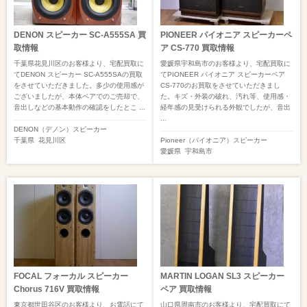
DENON スピーカー SC-A555SA 買
PIONEER パイオニア スピーカーペ
取情報
ア CS-770 買取情報
千葉県花見川区のお客様より、宅配買取に
愛媛県宇和島市のお客様より、宅配買取に
てDENON スピーカー SC-A555SAの買取
てPIONEER パイオニア スピーカーペア
をさせていただきました。多少の使用感が
CS-770のお買取をさせていただきまし
ございましたが、本体ペアでのご売却で、
た。キズ・外装の破れ、汚れ等、使用感・
音出しなどの基本動作の確認をしたとこ ...
経年感の見受けられる外観でしたが、音出
...
DENON（デノン）
スピーカー
千葉県
花見川区
Pioneer（パイオニア）
スピーカー
愛媛県
宇和島市
FOCAL フォーカル スピーカー
MARTIN LOGAN SL3 スピーカー
Chorus 716V 買取情報
ペア 買取情報
東京都世田谷区のお客様より、お電話にて
山口県周南市のお客様より、宅配買取にて