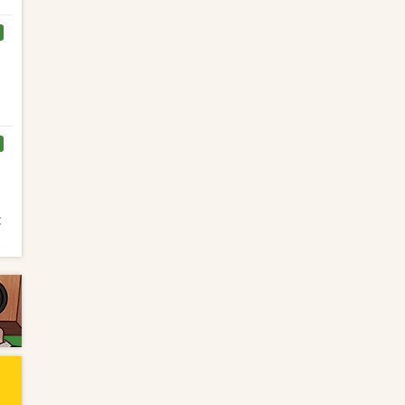
く
と
と