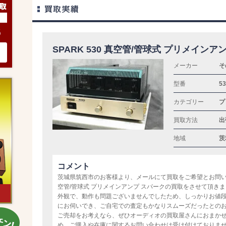
6
SPARK 530 真空管/管球式 プリメインア
メーカー
そ
型番
53
カテゴリー
プ
買取方法
出
地域
茨
コメント
茨城県筑西市のお客様より、メールにて買取をご希望とお問い合わ
空管/管球式 プリメインアンプ スパークの買取をさせて頂き
外観で、動作も問題ございませんでしたため、しっかりお値
にお伺いでき、ご自宅での査定もかなりスムーズだったとの
ご売却をお考えなら、ぜひオーディオの買取屋さんにおまか
め、ご購入や在庫に関するお問い合わせは受け付けておりま