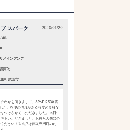
2026/01/20
ンプ スパーク
の他
0
リメインアンプ
張買取
城県
筑西市
せを頂きまして、SPARK 530 真
ました。多少の汚れがある程度の良好な
段をつけさせていただきました。当日中
お声もいただきました。お持ちの機器の
せください！※当店は買取専門店のた
せん。