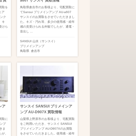
品 買
a607 サンスイ 買取情報
買取を
鳥取県倉吉市のお客様より、宅配買取に
ニア
てSansui プリメインアンプ AU-a607
ャンク
サンスイのお買取をさせていただきまし
。キ
た。キズ・汚れ等、多少の使用感・経年
受けら
感の見受けられる外観でしたが、通電・
音出し ...
SANSUI 山水（サンスイ）
プリメインアンプ
鳥取県
倉吉市
ンア
サンスイ SANSUI プリメインア
ンプ AU-D907X 買取情報
買取に
山梨県上野原市のお客様より、宅配買取
アンプ
をご利用いただき、サンスイ SANSUI
だきま
プリメインアンプ AU-D907Xのお買取
たが、
をさせていただきました。使用感・経年