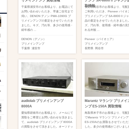
リメインアンプ 買取情報
アンプ SA-8800Ⅱジャンク
取情報
千葉県浦安市のお客様より、お電話にて
長野県岡谷市のお客様より、宅配
お問い合わせいただき、早速ご自宅まで
ご利用いただき、Pioneer パイオ
伺い、DENON デノン PMA-1090G プ
プリメインアンプ SA-8800Ⅱジ
リメインアンプの査定をさせていただき
品の査定をさせていただきました
ました。キズ、汚れ等、多少の使用感・
ズ、汚れ等、使用感・経年感の見
経年感の ...
れる外観 ...
DENON（デノン）
Pioneer（パイオニア）
プリメインアンプ
プリメインアンプ
千葉県
浦安市
長野県
岡谷市
audiolab プリメインアンプ
Marantz マランツ プリメイ
8000A
ンプ ES-150A 買取情報
愛知県碧南市のお客様より、メールにて
鳥取県米子市のお客様より、宅配
買取をご希望とお問い合わせを頂きまし
てMarantz マランツ プリメイン
て、audiolab プリメインアンプ 8000A
ES-150Aのお買取をさせていた
の買取をさせて頂きました。オーソドッ
した。多少の使用感がございまし