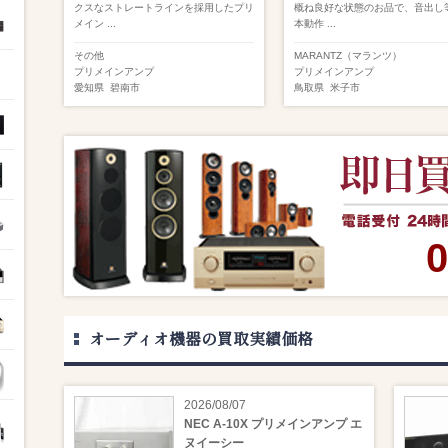
クスなストレートラインを採用したプリ
概ね良好な状態のお品で、音出し
メイン ...
本動作 ...
その他
MARANTZ（マランツ）
プリメインアンプ
プリメインアンプ
愛知県
碧南市
鳥取県
米子市
0
オーディオ機器の買取実績価格
2026/08/07
NEC A-10X プリメインアンプ エ
ヌイーシー