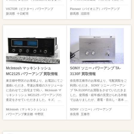
VICTOR（ビクター）
パワーアンプ
Pioneer（パイオニア）
パワーアンプ
新潟県
十日町市
群馬県
沼田市
McIntosh マッキントッシュ
SONY ソニー パワーアンプ TA-
MC2125 パワーアンプ 買取情報
3130F 買取情報
東京都中野区のお客様より、お電話にてご
奈良県五條市のお客様より、宅配買取をご
連絡いただき、早速お客様のスケジュール
利用いただき、SONY ソニー パワーアン
に合わせてご自宅まで伺い、McIntosh マ
プ TA-3130Fのお買取をさせていただきま
ッキントッシュ MC2125 パワーアンプの
した。使用感・経年感の見受けられる外観
査定をさせていただきました。キズ、 ...
ではありましたが、通電・音出し・基本 ...
McIntosh（マッキントッシュ）
SONY（ソニー）
パワーアンプ
パワーアンプ
東京都
中野区
奈良県
五條市