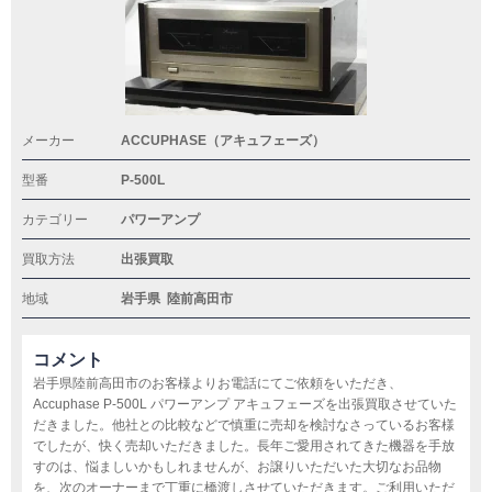
メーカー
ACCUPHASE（アキュフェーズ）
型番
P-500L
カテゴリー
パワーアンプ
買取方法
出張買取
地域
岩手県
陸前高田市
コメント
岩手県陸前高田市のお客様よりお電話にてご依頼をいただき、
Accuphase P-500L パワーアンプ アキュフェーズを出張買取させていた
だきました。他社との比較などで慎重に売却を検討なさっているお客様
でしたが、快く売却いただきました。長年ご愛用されてきた機器を手放
すのは、悩ましいかもしれませんが、お譲りいただいた大切なお品物
を、次のオーナーまで丁重に橋渡しさせていただきます。ご利用いただ