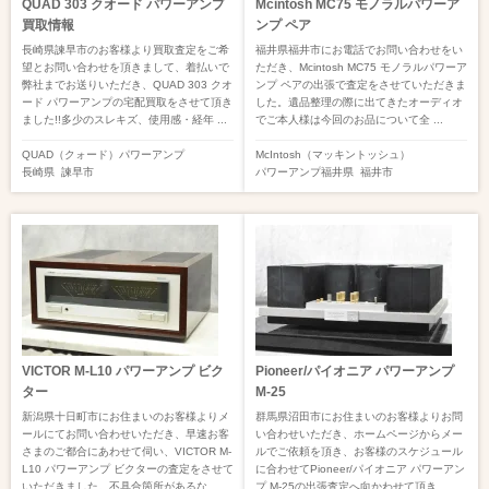
QUAD 303 クオード パワーアンプ
Mcintosh MC75 モノラルパワーア
買取情報
ンプ ペア
長崎県諫早市のお客様より買取査定をご希
福井県福井市にお電話でお問い合わせをい
望とお問い合わせを頂きまして、着払いで
ただき、Mcintosh MC75 モノラルパワーア
弊社までお送りいただき、QUAD 303 クオ
ンプ ペアの出張で査定をさせていただきま
ード パワーアンプの宅配買取をさせて頂き
した。遺品整理の際に出てきたオーディオ
ました!!多少のスレキズ、使用感・経年 ...
でご本人様は今回のお品について全 ...
QUAD（クォード）
パワーアンプ
McIntosh（マッキントッシュ）
長崎県
諫早市
パワーアンプ
福井県
福井市
VICTOR M-L10 パワーアンプ ビク
Pioneer/パイオニア パワーアンプ
ター
M-25
新潟県十日町市にお住まいのお客様よりメ
群馬県沼田市にお住まいのお客様よりお問
ールにてお問い合わせいただき、早速お客
い合わせいただき、ホームページからメー
さまのご都合にあわせて伺い、VICTOR M-
ルでご依頼を頂き、お客様のスケジュール
L10 パワーアンプ ビクターの査定をさせて
に合わせてPioneer/パイオニア パワーアン
いただきました。不具合箇所があるな ...
プ M-25の出張査定へ向かわせて頂き ...