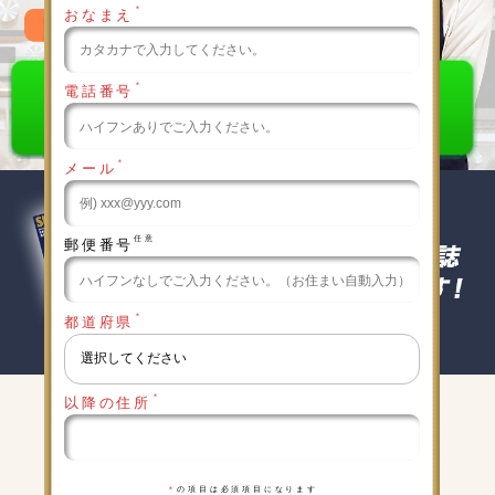
＊
おなまえ
0120-789-986
＊
電話番号
＊
メール
任意
郵便番号
＊
都道府県
＊
以降の住所
キャンペーン実施中
詳細は下記をクリックしてください
＊
の項目は必須項目になります