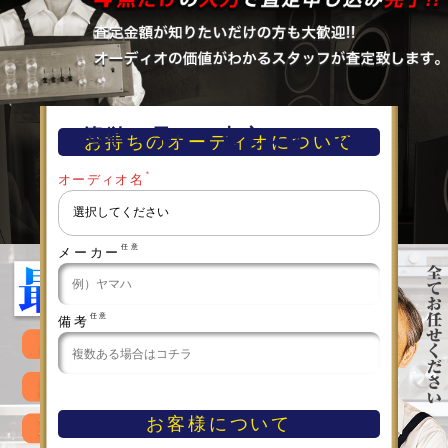
簡単！早い！査定フォーム
お持ちのオーディオについて
＊
オーディオ名
任意
メーカー
任意
備考
お客様について