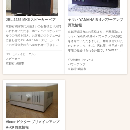
JBL 4425 MKII スピーカー ペア
ヤマハ YAMAHA B-4 パワーアンプ
買取情報
京都府城陽市にお住まいのお客様よりお問
い合わせいただき、ホームページからメー
京都府城陽市のお客様より、宅配買取にて
ルでご依頼を頂き、お客様のスケジュール
ヤマハ YAMAHA B-4 パワーアンプの買取
に合わせてJBL 4425 MKII スピーカー ペ
をさせていただきました。拝見させていた
アの出張査定の方へ向かわせて頂きま ...
だいたところ、キズ、汚れ等、使用感・経
年感の見受けられる外観で、POWER/ ...
JBL（ジェイビーエル）
スピーカー
YAMAHA（ヤマハ）
京都府
城陽市
パワーアンプ
京都府
城陽市
Victor ビクター プリメインアンプ
A-X9 買取情報