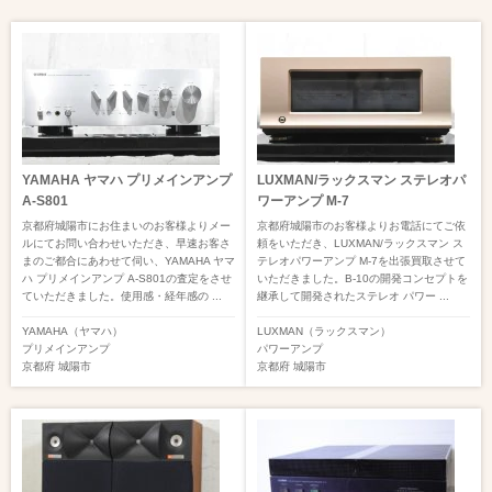
YAMAHA ヤマハ プリメインアンプ
LUXMAN/ラックスマン ステレオパ
A-S801
ワーアンプ M-7
京都府城陽市にお住まいのお客様よりメー
京都府城陽市のお客様よりお電話にてご依
ルにてお問い合わせいただき、早速お客さ
頼をいただき、LUXMAN/ラックスマン ス
まのご都合にあわせて伺い、YAMAHA ヤマ
テレオパワーアンプ M-7を出張買取させて
ハ プリメインアンプ A-S801の査定をさせ
いただきました。B-10の開発コンセプトを
ていただきました。使用感・経年感の ...
継承して開発されたステレオ パワー ...
YAMAHA（ヤマハ）
LUXMAN（ラックスマン）
プリメインアンプ
パワーアンプ
京都府
城陽市
京都府
城陽市