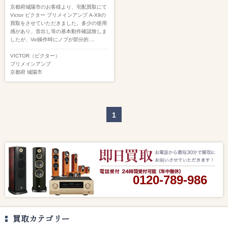
京都府城陽市のお客様より、宅配買取にて
Victor ビクター プリメインアンプ A-X9の
買取をさせていただきました。多少の使用
感があり、音出し等の基本動作確認致しま
したが、Vol操作時にノブが部分的 ...
VICTOR（ビクター）
プリメインアンプ
京都府
城陽市
1
0120-789-986
買取カテゴリー