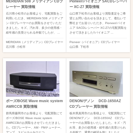
MERIDIAN 508 メリディアン CDプ
Pioneer/パイオニア SACDレシーバ
レーヤー 買取情報
ー XC-Z7 買取情報
石川県小松市のお客様より、宅配買取をご
山口県下松市のお客様より買取査定をご希
利用いただき、MERIDIAN 508 メリディア
望とお問い合わせを頂きまして、着払いで
ン CDプレーヤーのお買取をさせていただ
弊社までお送りいただき、Pioneer/パイオ
きました。キズ、汚れ等、多少の使用感・
ニア SACDレシーバー XC-Z7の宅配買取を
経年感の見受けられる外観でしたが、 ...
させて頂きました!!パイオニア ...
MERIDIAN（メリディアン）
CDプレイヤー
Pioneer（パイオニア）
CDプレイヤー
石川県
小松市
山口県
下松市
ボーズ/BOSE Wave music system
DENON/デノン DCD-1650AZ
AWRCCB 買取情報
CDプレーヤー 買取情報
群馬県藤岡市のお客様より、宅配買取にて
栃木県真岡市のお客様より、宅配買取にて
ボーズ/BOSE Wave music system
DENON/デノン DCD-1650AZ CDプレ
AWRCCBのお買取をさせていただきまし
ーヤーのお買取をいたしました。キズ・汚
た。CDプレーヤー、AM・FMチューナー、
れ等、多少の使用感・経年感の見受けられ
アンプ、スピーカーをひとつ ...
る外観で、通電の確認を致しましたと ...