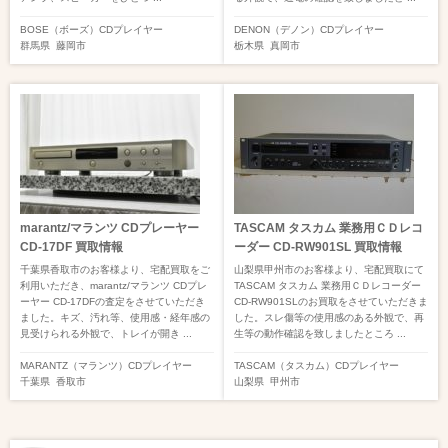
BOSE（ボーズ）
CDプレイヤー
DENON（デノン）
CDプレイヤー
群馬県
藤岡市
栃木県
真岡市
marantz/マランツ CDプレーヤー
TASCAM タスカム 業務用ＣＤレコ
CD-17DF 買取情報
ーダー CD-RW901SL 買取情報
千葉県香取市のお客様より、宅配買取をご
山梨県甲州市のお客様より、宅配買取にて
利用いただき、marantz/マランツ CDプレ
TASCAM タスカム 業務用ＣＤレコーダー
ーヤー CD-17DFの査定をさせていただき
CD-RW901SLのお買取をさせていただきま
ました。キズ、汚れ等、使用感・経年感の
した。スレ傷等の使用感のある外観で、再
見受けられる外観で、トレイが開き ...
生等の動作確認を致しましたところ ...
MARANTZ（マランツ）
CDプレイヤー
TASCAM（タスカム）
CDプレイヤー
千葉県
香取市
山梨県
甲州市