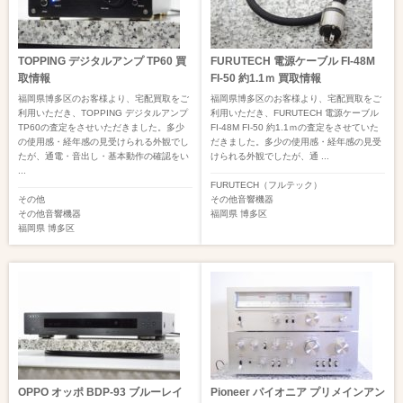
TOPPING デジタルアンプ TP60 買
FURUTECH 電源ケーブル FI-48M
取情報
FI-50 約1.1ｍ 買取情報
福岡県博多区のお客様より、宅配買取をご
福岡県博多区のお客様より、宅配買取をご
利用いただき、TOPPING デジタルアンプ
利用いただき、FURUTECH 電源ケーブル
TP60の査定をさせいただきました。多少
FI-48M FI-50 約1.1ｍの査定をさせていた
の使用感・経年感の見受けられる外観でし
だきました。多少の使用感・経年感の見受
たが、通電・音出し・基本動作の確認をい
けられる外観でしたが、通 ...
...
FURUTECH（フルテック）
その他
その他音響機器
その他音響機器
福岡県
博多区
福岡県
博多区
OPPO オッポ BDP-93 ブルーレイ
Pioneer パイオニア プリメインアン