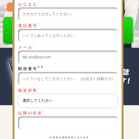
＊
おなまえ
0120-789-986
＊
電話番号
＊
メール
任意
郵便番号
＊
都道府県
＊
以降の住所
キャンペーン実施中
詳細は下記をクリックしてください
＊
の項目は必須項目になります