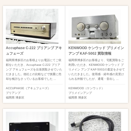
Accuphase C-222 プリアンプ アキ
KENWOOD ケンウッド プリメイン
ュフェーズ
アンプ KAF-5002 買取情報
福岡県博多区のお客様よりお電話にてご依
福岡県博多区のお客様より、宅配買取をご
頼をいただき、Accuphase C-222 プリア
利用いただき、KENWOOD ケンウッド プ
ンプ アキュフェーズを出張買取させていた
リメイン アンプ KAF-5002の査定をさせて
だきました。他社との比較などで慎重に売
いただきました。使用感・経年感の見受け
却を検討なさっているお客様でした ...
られる外観でしたが、通電・音出し ...
ACCUPHASE（アキュフェーズ）
KENWOOD（ケンウッド）
プリアンプ
プリメインアンプ
福岡県
博多区
福岡県
博多区