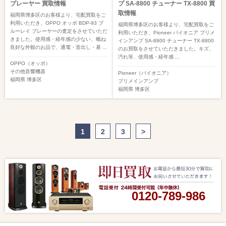
プレーヤー 買取情報
プ SA-8800 チューナー TX-8800 買
取情報
福岡県博多区のお客様より、宅配買取をご
利用いただき、OPPO オッポ BDP-93 ブ
福岡県博多区のお客様より、宅配買取をご
ルーレイ プレーヤーの査定をさせていただ
利用いただき、Pioneer パイオニア プリメ
きました。使用感・経年感の少ない、概ね
インアンプ SA-8800 チューナー TX-8800
良好な外観のお品で、通電・音出し・基 ...
のお買取をさせていただきました。キズ、
汚れ等、使用感・経年感 ...
OPPO（オッポ）
その他音響機器
Pioneer（パイオニア）
福岡県
博多区
プリメインアンプ
福岡県
博多区
1
2
3
>
0120-789-986