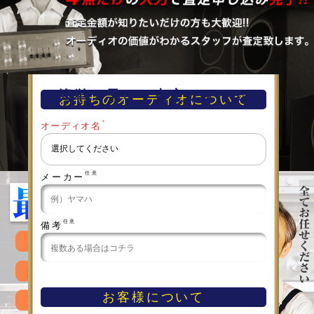
簡単！早い！査定フォーム
お持ちのオーディオについて
＊
オーディオ名
任意
メーカー
任意
備考
お客様について