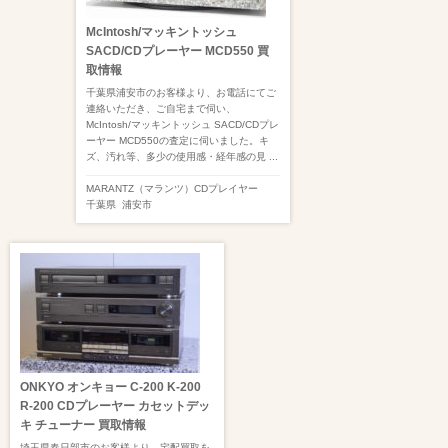
McIntosh/マッキントッシュ
SACD/CDプレーヤー MCD550 買
取情報
千葉県浦安市のお客様より、お電話にてご
連絡いただき、ご自宅まで伺い、
McIntosh/マッキントッシュ SACD/CDプレ
ーヤー MCD550の査定に伺いました。キ
ズ、汚れ等、多少の使用感・経年感の見 ...
MARANTZ（マランツ）
CDプレイヤー
千葉県
浦安市
ONKYO オンキョー C-200 K-200
R-200 CDプレーヤー カセットデッ
キ チューナー 買取情報
埼玉県春日部市のお客様より、宅配買取を