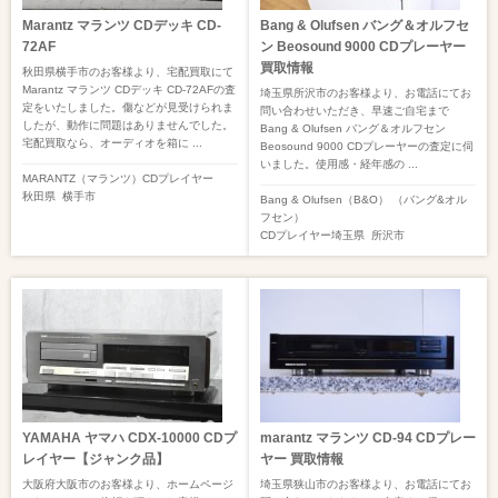
Marantz マランツ CDデッキ CD-
Bang & Olufsen バング＆オルフセ
72AF
ン Beosound 9000 CDプレーヤー
買取情報
秋田県横手市のお客様より、宅配買取にて
Marantz マランツ CDデッキ CD-72AFの査
埼玉県所沢市のお客様より、お電話にてお
定をいたしました。傷などが見受けられま
問い合わせいただき、早速ご自宅まで
したが、動作に問題はありませんでした。
Bang & Olufsen バング＆オルフセン
宅配買取なら、オーディオを箱に ...
Beosound 9000 CDプレーヤーの査定に伺
いました。使用感・経年感の ...
MARANTZ（マランツ）
CDプレイヤー
秋田県
横手市
Bang & Olufsen（B&O） （バング&オル
フセン）
CDプレイヤー
埼玉県
所沢市
YAMAHA ヤマハ CDX-10000 CDプ
marantz マランツ CD-94 CDプレー
レイヤー【ジャンク品】
ヤー 買取情報
大阪府大阪市のお客様より、ホームページ
埼玉県狭山市のお客様より、お電話にてお