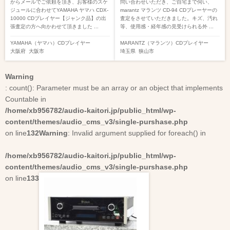
からメールでご依頼を頂き、お客様のスケ
問い合わせいただき、ご自宅まで伺い、
ジュールに合わせてYAMAHA ヤマハ CDX-
marantz マランツ CD-94 CDプレーヤーの
10000 CDプレイヤー【ジャンク品】の出
査定をさせていただきました。キズ、汚れ
張査定の方へ向かわせて頂きました ...
等、使用感・経年感の見受けられる外 ...
YAMAHA（ヤマハ）
CDプレイヤー
MARANTZ（マランツ）
CDプレイヤー
大阪府
大阪市
埼玉県
狭山市
Warning
: count(): Parameter must be an array or an object that implements
Countable in
/home/xb956782/audio-kaitori.jp/public_html/wp-
content/themes/audio_cms_v3/single-purshase.php
on line
132
Warning
: Invalid argument supplied for foreach() in
/home/xb956782/audio-kaitori.jp/public_html/wp-
content/themes/audio_cms_v3/single-purshase.php
on line
133