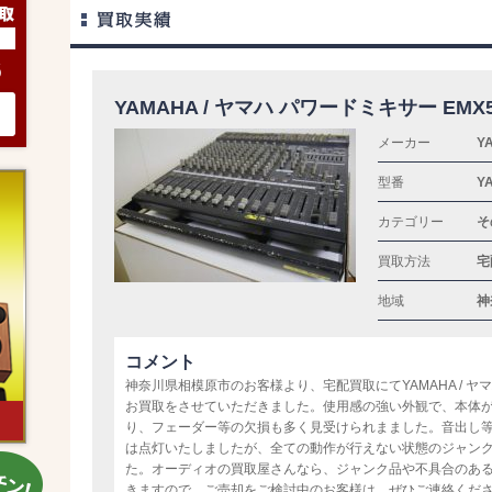
6
YAMAHA / ヤマハ パワードミキサー EMX5
メーカー
Y
型番
Y
カテゴリー
そ
買取方法
宅
地域
神
コメント
神奈川県相模原市のお客様より、宅配買取にてYAMAHA / ヤマハ
お買取をさせていただきました。使用感の強い外観で、本体
り、フェーダー等の欠損も多く見受けられまました。音出し等
は点灯いたしましたが、全ての動作が行えない状態のジャン
た。オーディオの買取屋さんなら、ジャンク品や不具合のあ
きますので、ご売却をご検討中のお客様は、ぜひご連絡くだ