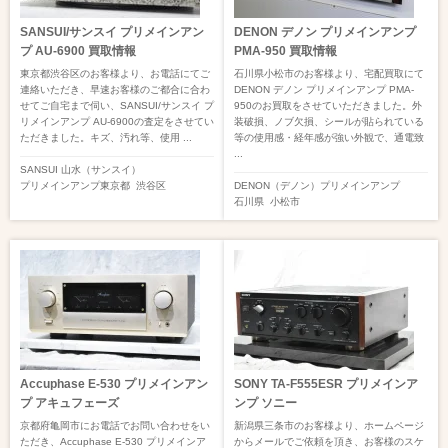
SANSUI/サンスイ プリメインアン
DENON デノン プリメインアンプ
プ AU-6900 買取情報
PMA-950 買取情報
東京都渋谷区のお客様より、お電話にてご
石川県小松市のお客様より、宅配買取にて
連絡いただき、早速お客様のご都合に合わ
DENON デノン プリメインアンプ PMA-
せてご自宅まで伺い、SANSUI/サンスイ プ
950のお買取をさせていただきました。外
リメインアンプ AU-6900の査定をさせてい
装破損、ノブ欠損、シールが貼られている
ただきました。キズ、汚れ等、使用 ...
等の使用感・経年感が強い外観で、通電致
...
SANSUI 山水（サンスイ）
プリメインアンプ
東京都
渋谷区
DENON（デノン）
プリメインアンプ
石川県
小松市
Accuphase E-530 プリメインアン
SONY TA-F555ESR プリメインア
プ アキュフェーズ
ンプ ソニー
京都府亀岡市にお電話でお問い合わせをい
新潟県三条市のお客様より、ホームページ
ただき、Accuphase E-530 プリメインア
からメールでご依頼を頂き、お客様のスケ