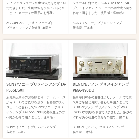
ンプ アキュフェーズの出張査定をさせてい
ジュールに合わせてSONY TA-F555ESR
ただきました。生前整理をされているとの
プリメインアンプ ソニーの出張査定へ向か
ことで、オーディオ専用のお部屋に ...
わせて頂きました。使用感・経年感の ...
ACCUPHASE（アキュフェーズ）
SONY（ソニー）
プリメインアンプ
プリメインアンプ
京都府
亀岡市
新潟県
三条市
SONY/ソニー プリメインアンプ TA-
DENON/デノン プリメインアンプ
F555ESXII
PMA-890DG
広島県広島市のお客様より、ホームページ
福島県田村市のお客様より、メールにて買
からメールでご依頼を頂き、お客様のスケ
取をご希望とお問い合わせを頂きまして、
ジュールに合わせてSONY/ソニー プリメ
DENON/デノン プリメインアンプ PMA-
インアンプ TA-F555ESXIIの出張査定の方
890DGの買取をさせて頂きました。多少の
へ向かわせて頂きました。使用感・ ...
汚れがある程度の良好な外観で、動作も ...
SONY（ソニー）
プリメインアンプ
DENON（デノン）
プリメインアンプ
広島県
広島市
福島県
田村市