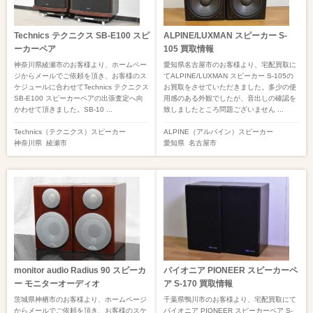
Technics テクニクス SB-E100 スピ
ALPINE/LUXMAN スピーカー S-
ーカーペア
105 買取情報
神奈川県綾瀬市のお客様より、ホームペー
愛知県名古屋市のお客様より、宅配買取に
ジからメールでご依頼を頂き、お客様のス
てALPINE/LUXMAN スピーカー S-105の
ケジュールに合わせてTechnics テクニクス
お買取をさせていただきました。多少の使
SB-E100 スピーカーペアの出張査定へ向
用感のある外観でしたが、音出しの確認を
かわせて頂きました。SB-10 ...
致しましたところ問題ございません ...
Technics（テクニクス）
スピーカー
ALPINE（アルパイン）
スピーカー
神奈川県
綾瀬市
愛知県
名古屋市
monitor audio Radius 90 スピーカ
パイオニア PIONEER スピーカーペ
ー モニターオーディオ
ア S-170 買取情報
茨城県神栖市のお客様より、ホームページ
千葉県鴨川市のお客様より、宅配買取にて
からメールでご依頼を頂き、お客様のスケ
パイオニア PIONEER スピーカーペア S-