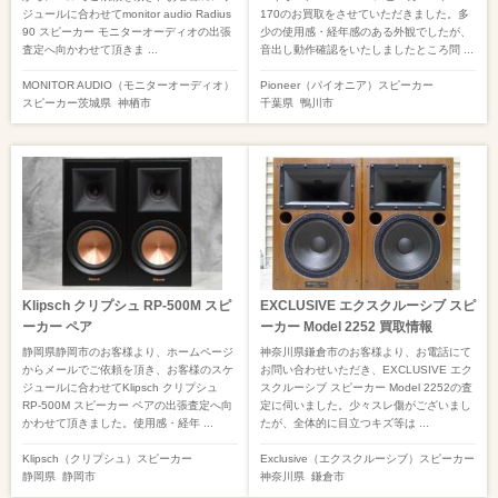
ジュールに合わせてmonitor audio Radius
170のお買取をさせていただきました。多
90 スピーカー モニターオーディオの出張
少の使用感・経年感のある外観でしたが、
査定へ向かわせて頂きま ...
音出し動作確認をいたしましたところ問 ...
MONITOR AUDIO（モニターオーディオ）
Pioneer（パイオニア）
スピーカー
スピーカー
茨城県
神栖市
千葉県
鴨川市
Klipsch クリプシュ RP-500M スピ
EXCLUSIVE エクスクルーシブ スピ
ーカー ペア
ーカー Model 2252 買取情報
静岡県静岡市のお客様より、ホームページ
神奈川県鎌倉市のお客様より、お電話にて
からメールでご依頼を頂き、お客様のスケ
お問い合わせいただき、EXCLUSIVE エク
ジュールに合わせてKlipsch クリプシュ
スクルーシブ スピーカー Model 2252の査
RP-500M スピーカー ペアの出張査定へ向
定に伺いました。少々スレ傷がございまし
かわせて頂きました。使用感・経年 ...
たが、全体的に目立つキズ等は ...
Klipsch（クリプシュ）
スピーカー
Exclusive（エクスクルーシブ）
スピーカー
静岡県
静岡市
神奈川県
鎌倉市