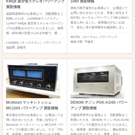
KMQ8 真空管ステレオパワーアンプ
1080 買取情報
買取情報
神奈川県平塚市のお客様より、お電話にて
お問い合わせをいただき、早速ご自宅まで
滋賀県彦根市のお客様より、宅配買取をご
ROTEL ローテル パワーアンプ RB-1080の
利用いただき、LUXMAN/ラックスマン
査定に伺いました。使用感の少ないお品
LUXKIT KMQ8 真空管ステレオパワーアン
で、音出し等の基本動作を確認致しまし ...
プのお買取をさせていただきました。使用
感・経年感の見受けられる外観で、通 ...
ROTEL（ローテル）
パワーアンプ
神奈川県
平塚市
LUXMAN（ラックスマン）
パワーアンプ
滋賀県
彦根市
McIntosh マッキントッシュ
DENON デノン POA-A1HD パワー
MC2205 パワーアンプ 買取情報
アンプ 買取情報
東京都立川市のお客様より、お電話にてお
大阪府摂津市のお客様より、宅配買取をご
問い合わせいただき、早速ご自宅まで
利用いただき、DENON デノン POA-A1HD
McIntosh マッキントッシュ MC2205 パワ
パワーアンプの査定をさせていただきまし
ーアンプの査定に伺いました。キズ・汚れ
た。使用感・経年感の少ない、概ね良好な
等、使用感・経年感の見受けられる外観 ...
外観の中古品でしたが、通電・音出し ...