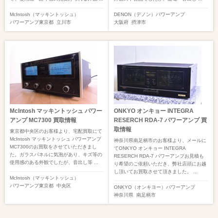
McIntosh（マッキントッシュ）
DENON（デノン）
パワーアンプ
パワーアンプ
東京都
立川市
大阪府
摂津市
McIntosh マッキントッシュ パワー
ONKYO オンキョー INTEGRA
アンプ MC7300 買取情報
RESERCH RDA-7 パワーアンプ 買
取情報
東京都中央区のお客様より、宅配買取にて
McIntosh マッキントッシュ パワーアンプ
神奈川県南足柄市のお客様より、メールに
MC7300のお買取をさせていただきまし
てONKYO オンキョー INTEGRA
た。ガラスパネルに気泡があり、キズ等の
RESERCH RDA-7 パワーアンプお見積も
使用感のある外観でしたが、音出し等 ...
り希望のご依頼いただき、弊社店頭にお越
し頂いてお買取させて頂きました。 ...
McIntosh（マッキントッシュ）
パワーアンプ
東京都
中央区
ONKYO（オンキヨー）
パワーアンプ
神奈川県
南足柄市