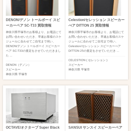
DENON/デノン トールボーイ スピ
Celestion/セレッション スピーカー
ーカーペア SC-T33 買取情報
ぺア DITTON 25 買取情報
神奈川県平塚市のお客様より、お電話にて
神奈川県平塚市のお客様より、お電話にて
お問い合わせいただき、早速お客様のスケ
お問い合わせいただき、早速お客様のスケ
ジュールに合わせてご自宅まで伺い、
ジュールに合わせてご自宅まで伺い、
DENON/デノン トールボーイ スピーカー
Celestion/セレッション スピーカーぺア
ペア SC-T33の査定をさせていただきまし
DITTON 25の査定をさせていただき ...
た ...
CELESTION ( セレッション )
DENON（デノン）
スピーカー
スピーカー
神奈川県
平塚市
神奈川県
平塚市
OCTAVE/オクターブ Super Black
SANSUI サンスイ スピーカーペア