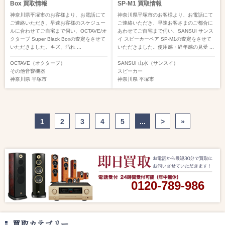
Box 買取情報
SP-M1 買取情報
神奈川県平塚市のお客様より、お電話にて
神奈川県平塚市のお客様より、お電話にて
ご連絡いただき、早速お客様のスケジュー
ご連絡いただき、早速お客さまのご都合に
ルに合わせてご自宅まで伺い、OCTAVE/オ
あわせてご自宅まで伺い、SANSUI サンス
クターブ Super Black Boxの査定をさせて
イ スピーカーペア SP-M1の査定をさせて
いただきました。キズ、汚れ ...
いただきました。使用感・経年感の見受 ...
OCTAVE（オクターブ）
SANSUI 山水（サンスイ）
その他音響機器
スピーカー
神奈川県
平塚市
神奈川県
平塚市
1
2
3
4
5
...
>
»
0120-789-986
買取カテゴリー