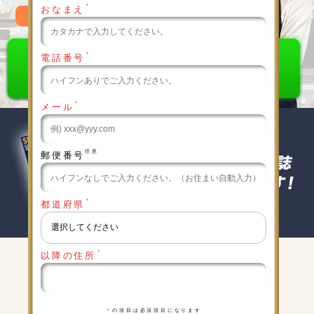
＊
おなまえ
0120-789-986
＊
電話番号
＊
メール
任意
郵便番号
＊
都道府県
＊
以降の住所
キャンペーン実施中
詳細は下記をクリックしてください
＊
の項目は必須項目になります