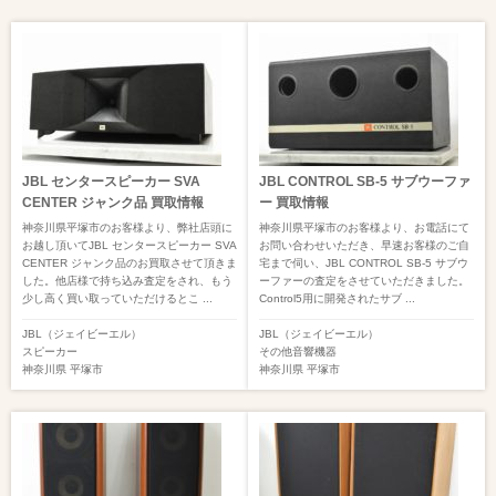
JBL センタースピーカー SVA
JBL CONTROL SB-5 サブウーファ
CENTER ジャンク品 買取情報
ー 買取情報
神奈川県平塚市のお客様より、弊社店頭に
神奈川県平塚市のお客様より、お電話にて
お越し頂いてJBL センタースピーカー SVA
お問い合わせいただき、早速お客様のご自
CENTER ジャンク品のお買取させて頂きま
宅まで伺い、JBL CONTROL SB-5 サブウ
した。他店様で持ち込み査定をされ、もう
ーファーの査定をさせていただきました。
少し高く買い取っていただけるとこ ...
Control5用に開発されたサブ ...
JBL（ジェイビーエル）
JBL（ジェイビーエル）
スピーカー
その他音響機器
神奈川県
平塚市
神奈川県
平塚市