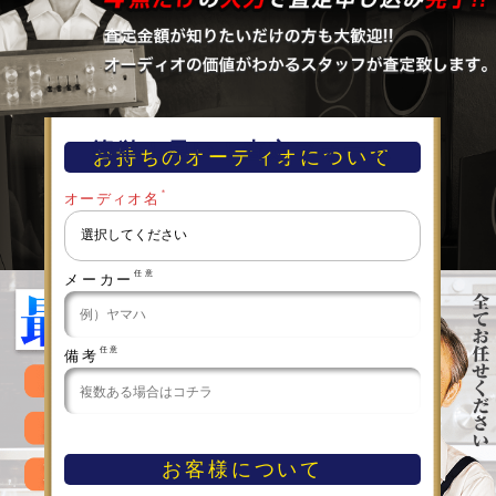
簡単！早い！査定フォーム
お持ちのオーディオについて
＊
オーディオ名
任意
メーカー
任意
備考
お客様について