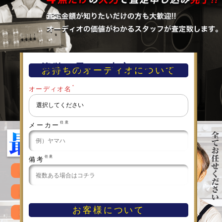
簡単！早い！査定フォーム
お持ちのオーディオについて
＊
オーディオ名
任意
メーカー
任意
備考
お客様について