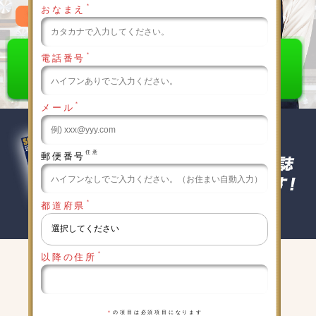
＊
おなまえ
0120-789-986
＊
電話番号
＊
メール
任意
郵便番号
＊
都道府県
＊
以降の住所
キャンペーン実施中
詳細は下記をクリックしてください
＊
の項目は必須項目になります