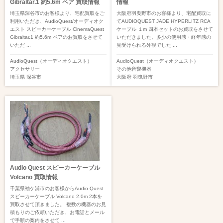
Gibraltar.1 約5.6m ペア 買取情報
情報
埼玉県深谷市のお客様より、宅配買取をご
大阪府羽曳野市のお客様より、宅配買取に
利用いただき、AudioQuest/オーディオク
てAUDIOQUEST JADE HYPERLITZ RCA
エスト スピーカーケーブル CinemaQuest
ケーブル １m 四本セットのお買取をさせて
Gibraltar.1 約5.6m ペアのお買取をさせて
いただきました。多少の使用感・経年感の
いただ ...
見受けられる外観でした ...
AudioQuest（オーディオクエスト）
AudioQuest（オーディオクエスト）
アクセサリー
その他音響機器
埼玉県
深谷市
大阪府
羽曳野市
Audio Quest スピーカーケーブル
Volcano 買取情報
千葉県袖ケ浦市のお客様からAudio Quest
スピーカーケーブル Volcano 2.0m 2本を
買取させて頂きました。 複数の機器のお見
積もりのご依頼いただき、お電話とメール
で手順の案内をさせて ...