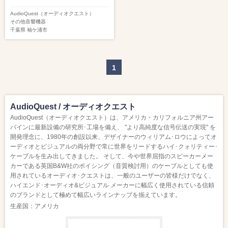
AudioQuest（オーディオクエスト）
その他音響機器
千葉県
袖ケ浦市
1
AudioQuest / オーディオクエスト
AudioQuest（オーディオクエスト）は、アメリカ・カリフォルニア州アー
バインに最新設備の研究所･工場を備え、 "より高純度な信号伝送の実現" を
開発理念に、1980年の創設以来、デザイナーのウィリアム･ロウによってオ
ーディオとビジュアルの両分野で常に世界をリードするハイ･クォリティー･
ケーブルを生み出してきました。 そして、今や世界屈指のスピーカーメー
カーである英国B&W社のボイシング（音質検討用）のケーブルとしても使
用されているオーディオ･クエストは、一般のユーザーの皆様だけでなく、
ハイエンド･オーディオ&ビジュアル メーカーに幅広く使用されている信頼
のブランドとして極めて幅広いラインナップを揃えています。
生産国：アメリカ