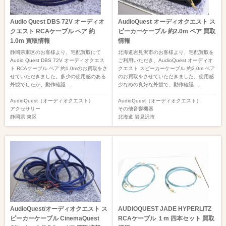
Audio Quest DBS 72V オーディオ
AudioQuest オーディオクエスト ス
クエスト RCAケーブル ペア 約
ピーカーケーブル 約2.0m ペア 買取
1.0m 買取情報
情報
静岡県東区のお客様より、宅配買取にて
北海道岩見沢市のお客様より、宅配買取を
Audio Quest DBS 72V オーディオクエス
ご利用いただき、AudioQuest オーディオ
ト RCAケーブル ペア 約1.0mのお買取をさ
クエスト スピーカーケーブル 約2.0m ペア
せていただきました。多少の使用感のある
のお買取をさせていただきました。使用感
外観でしたが、動作確認 ...
少なめの良好な外観で、動作確認 ...
AudioQuest（オーディオクエスト）
AudioQuest（オーディオクエスト）
アクセサリー
その他音響機器
静岡県
東区
北海道
岩見沢市
AudioQuest/オーディオクエスト ス
AUDIOQUEST JADE HYPERLITZ
ピーカーケーブル CinemaQuest
RCAケーブル １m 四本セット 買取