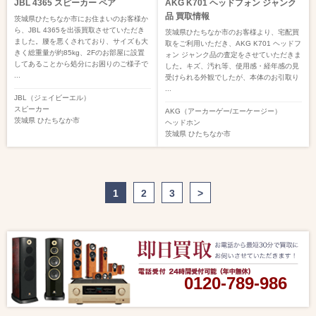
JBL 4365 スピーカー ペア
AKG K701 ヘッドフォン ジャンク
品 買取情報
茨城県ひたちなか市にお住まいのお客様か
ら、JBL 4365を出張買取させていただき
茨城県ひたちなか市のお客様より、宅配買
ました。腰を悪くされており、サイズも大
取をご利用いただき、AKG K701 ヘッドフ
きく総重量が約85kg、2Fのお部屋に設置
ォン ジャンク品の査定をさせていただきま
してあることから処分にお困りのご様子で
した。キズ、汚れ等、使用感・経年感の見
...
受けられる外観でしたが、本体のお引取り
...
JBL（ジェイビーエル）
スピーカー
AKG（アーカーゲー/エーケージー）
茨城県
ひたちなか市
ヘッドホン
茨城県
ひたちなか市
1
2
3
>
0120-789-986