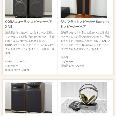
CORAL/コーラル スピーカーペア
FAL フラットスピーカー Supreme-
X-VII
S スピーカー ペア
茨城県ひたちなか市にお住まいのお客様よ
茨城県ひたちなか市にお住まいのお客様よ
りメールにてお問い合わせいただき、早速
りメールにてお問い合わせいただき、早速
お客さまのご都合にあわせて伺い、
お客さまのご都合にあわせて伺い、FAL フ
CORAL/コーラル スピーカーペア X-VIIの
ラットスピーカー Supreme-S スピーカー
査定をさせていただきました。使用感・経
ペアの査定をさせていただきました ...
年感 ...
その他
CORAL（コーラル）
スピーカー
スピーカー
茨城県
ひたちなか市
茨城県
ひたちなか市