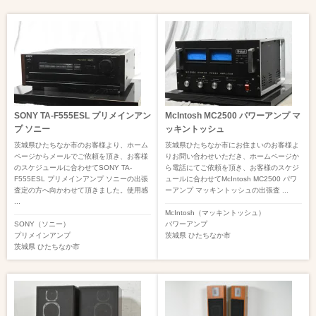
SONY TA-F555ESL プリメインアン
McIntosh MC2500 パワーアンプ マ
プ ソニー
ッキントッシュ
茨城県ひたちなか市のお客様より、ホーム
茨城県ひたちなか市にお住まいのお客様よ
ページからメールでご依頼を頂き、お客様
りお問い合わせいただき、ホームページか
のスケジュールに合わせてSONY TA-
ら電話にてご依頼を頂き、お客様のスケジ
F555ESL プリメインアンプ ソニーの出張
ュールに合わせてMcIntosh MC2500 パワ
査定の方へ向かわせて頂きました。使用感
ーアンプ マッキントッシュの出張査 ...
...
McIntosh（マッキントッシュ）
SONY（ソニー）
パワーアンプ
プリメインアンプ
茨城県
ひたちなか市
茨城県
ひたちなか市