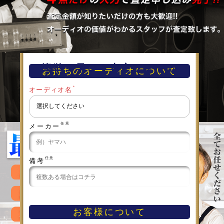
簡単！早い！査定フォーム
お持ちのオーディオについて
＊
オーディオ名
任意
メーカー
任意
備考
お客様について