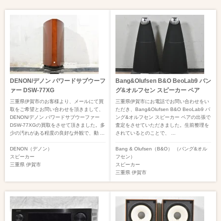
DENON/デノン パワードサブウーフ
Bang&Olufsen B&O BeoLab9 バン
ァー DSW-77XG
グ&オルフセン スピーカー ペア
三重県伊賀市のお客様より、メールにて買
三重県伊賀市にお電話でお問い合わせをい
取をご希望とお問い合わせを頂きまして、
ただき、Bang&Olufsen B&O BeoLab9 バ
DENON/デノン パワードサブウーファー
ング&オルフセン スピーカー ペアの出張で
DSW-77XGの買取をさせて頂きました。多
査定をさせていただきました。生前整理を
少の汚れがある程度の良好な外観で、動 ...
されているとのことで、 ...
DENON（デノン）
Bang & Olufsen（B&O） （バング&オル
スピーカー
フセン）
三重県
伊賀市
スピーカー
三重県
伊賀市