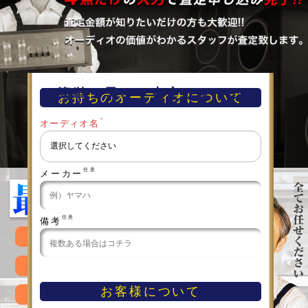
簡単！早い！査定フォーム
お持ちのオーディオについて
＊
オーディオ名
任意
メーカー
任意
備考
お客様について