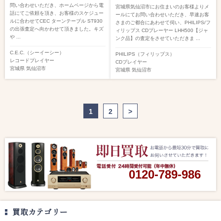
問い合わせいただき、ホームページから電
宮城県気仙沼市にお住まいのお客様よりメ
話にてご依頼を頂き、お客様のスケジュー
ールにてお問い合わせいただき、早速お客
ルに合わせてCEC ターンテーブル ST930
さまのご都合にあわせて伺い、PHILIPS/フ
の出張査定へ向かわせて頂きました。キズ
ィリップス CDプレーヤー LHH500【ジャ
や ...
ンク品】の査定をさせていただきま ...
C.E.C.（シーイーシー）
PHILIPS（フィリップス）
レコードプレイヤー
CDプレイヤー
宮城県
気仙沼市
宮城県
気仙沼市
1
2
>
0120-789-986
買取カテゴリー