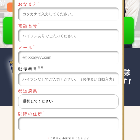
＊
おなまえ
0120-789-986
＊
電話番号
＊
メール
任意
郵便番号
＊
都道府県
＊
以降の住所
キャンペーン実施中
詳細は下記をクリックしてください
＊
の項目は必須項目になります