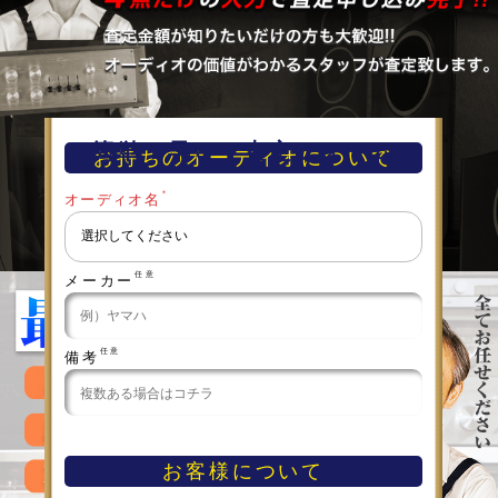
簡単！早い！査定フォーム
お持ちのオーディオについて
＊
オーディオ名
任意
メーカー
任意
備考
お客様について