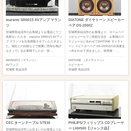
marantz SR6015 AVアンプ マラン
DIATONE ダイヤトーン スピーカー
ツ
ペア DS-2000Z
宮城県気仙沼市のお客様よりお電話にてご
宮城県気仙沼市のお客様より、ホームペー
依頼をいただき、marantz SR6015 AVアン
ジからメールでご依頼を頂き、お客様のス
プ マランツを出張買取させていただきまし
ケジュールに合わせてDIATONE ダイヤト
た。他社との比較などで慎重に売却を検討
ーン スピーカーペア DS-2000Zの出張査定
なさっているお客様でしたが、快 ...
へ向かわせて頂きました。使用感・ ...
MARANTZ（マランツ）
DIATONE （ダイヤトーン）
AVアンプ
スピーカー
宮城県
気仙沼市
宮城県
気仙沼市
CEC ターンテーブル ST930
PHILIPS/フィリップス CDプレーヤ
ー LHH500【ジャンク品】
宮城県気仙沼市にお住まいのお客様よりお