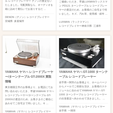
ル レコードプレーヤー デノンの査定をい
ご連絡いただき、早速LUXMANラックスマ
たしました。宅配買取なら、オーディオを
ン PD121 ターンテーブル レコードプレー
箱に詰めて着払いでお送りするだ ...
ヤーの査定のため、お客様のご自宅まで伺
いました。キズ、汚れ等、使用感・経年 ...
DENON（デノン）
レコードプレイヤー
宮城県
多賀城市
LUXMAN（ラックスマン）
レコードプレイヤー
神奈川県
三浦市
YAMAHA ヤマハ レコードプレーヤ
YAMAHA ヤマハ GT-1000 ターンテ
ー/ターンテーブル GT-2000X 買取
ーブル レコードプレーヤー
情報
岩手県一関市のお客様より、ホームページ
からメールでご依頼を頂き、お客様のスケ
東京都国立市のお客様より、お電話にてお
ジュールに合わせてYAMAHA ヤマハ GT-
問い合わせいただき、早速YAMAHA ヤマハ
1000 ターンテーブル レコードプレーヤー
レコードプレーヤー/ターンテーブル GT-
の出張査定へ向かわせて頂きました。 ...
2000Xの査定のため、お客さまのご都合に
あわせてご自宅まで伺いました。キ ...
YAMAHA（ヤマハ）
レコードプレイヤー
岩手県
一関市
YAMAHA（ヤマハ）
レコードプレイヤー