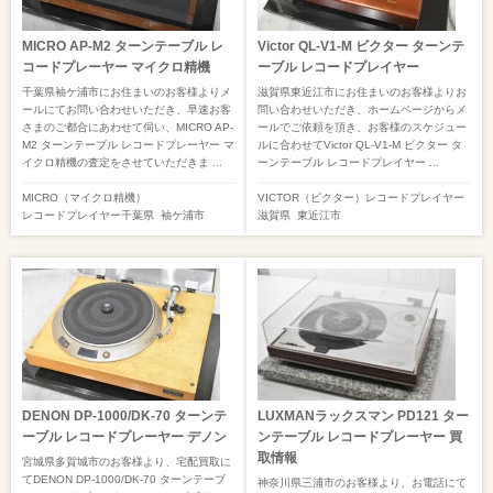
MICRO AP-M2 ターンテーブル レ
Victor QL-V1-M ビクター ターンテ
コードプレーヤー マイクロ精機
ーブル レコードプレイヤー
千葉県袖ケ浦市にお住まいのお客様よりメ
滋賀県東近江市にお住まいのお客様よりお
ールにてお問い合わせいただき、早速お客
問い合わせいただき、ホームページからメ
さまのご都合にあわせて伺い、MICRO AP-
ールでご依頼を頂き、お客様のスケジュー
M2 ターンテーブル レコードプレーヤー マ
ルに合わせてVictor QL-V1-M ビクター タ
イクロ精機の査定をさせていただきま ...
ーンテーブル レコードプレイヤー ...
MICRO（マイクロ精機）
VICTOR（ビクター）
レコードプレイヤー
レコードプレイヤー
千葉県
袖ケ浦市
滋賀県
東近江市
DENON DP-1000/DK-70 ターンテ
LUXMANラックスマン PD121 ター
ーブル レコードプレーヤー デノン
ンテーブル レコードプレーヤー 買
取情報
宮城県多賀城市のお客様より、宅配買取に
てDENON DP-1000/DK-70 ターンテーブ
神奈川県三浦市のお客様より、お電話にて