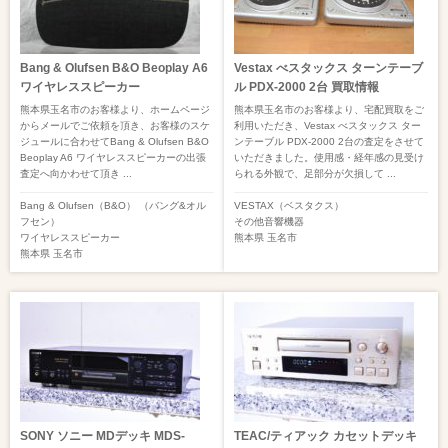
Bang & Olufsen B&O Beoplay A6
Vestax べスタックス ターンテーブ
ワイヤレススピーカー
ル PDX-2000 2台 買取情報
熊本県玉名市のお客様より、ホームページ
熊本県玉名市のお客様より、宅配買取をご
からメールでご依頼を頂き、お客様のスケ
利用いただき、Vestax べスタックス ター
ジュールに合わせてBang & Olufsen B&O
ンテーブル PDX-2000 2台の査定をさせて
Beoplay A6 ワイヤレススピーカーの出張
いただきました。使用感・経年感の見受け
査定へ向かわせて頂き ...
られる外観で、足部分が欠損して ...
Bang & Olufsen（B&O） （バング&オル
VESTAX（ベスタクス）
フセン）
その他音響機器
ワイヤレススピーカー
熊本県
玉名市
熊本県
玉名市
SONY ソニー MDデッキ MDS-
TEAC/ティアック カセットデッキ