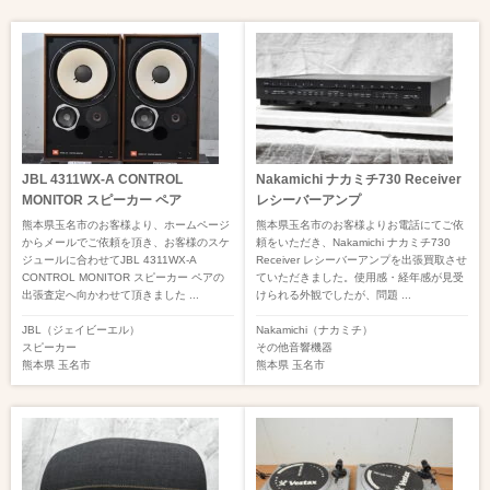
JBL 4311WX-A CONTROL
Nakamichi ナカミチ730 Receiver
MONITOR スピーカー ペア
レシーバーアンプ
熊本県玉名市のお客様より、ホームページ
熊本県玉名市のお客様よりお電話にてご依
からメールでご依頼を頂き、お客様のスケ
頼をいただき、Nakamichi ナカミチ730
ジュールに合わせてJBL 4311WX-A
Receiver レシーバーアンプを出張買取させ
CONTROL MONITOR スピーカー ペアの
ていただきました。使用感・経年感が見受
出張査定へ向かわせて頂きました ...
けられる外観でしたが、問題 ...
JBL（ジェイビーエル）
Nakamichi（ナカミチ）
スピーカー
その他音響機器
熊本県
玉名市
熊本県
玉名市