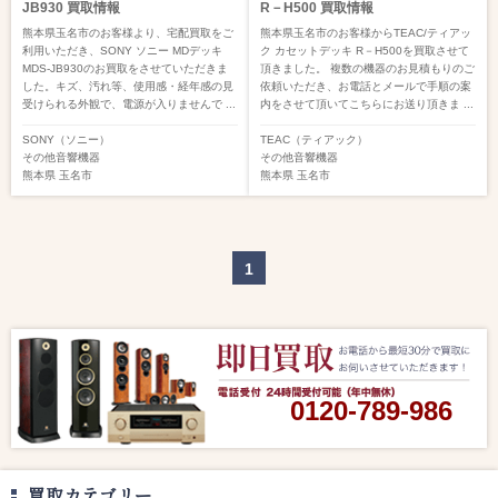
JB930 買取情報
R－H500 買取情報
熊本県玉名市のお客様より、宅配買取をご
熊本県玉名市のお客様からTEAC/ティアッ
利用いただき、SONY ソニー MDデッキ
ク カセットデッキ R－H500を買取させて
MDS-JB930のお買取をさせていただきま
頂きました。 複数の機器のお見積もりのご
した。キズ、汚れ等、使用感・経年感の見
依頼いただき、お電話とメールで手順の案
受けられる外観で、電源が入りませんで ...
内をさせて頂いてこちらにお送り頂きま ...
SONY（ソニー）
TEAC（ティアック）
その他音響機器
その他音響機器
熊本県
玉名市
熊本県
玉名市
1
0120-789-986
買取カテゴリー