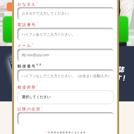
＊
おなまえ
0120-789-986
＊
電話番号
＊
メール
任意
郵便番号
＊
都道府県
＊
以降の住所
キャンペーン実施中
詳細は下記をクリックしてください
＊
の項目は必須項目になります