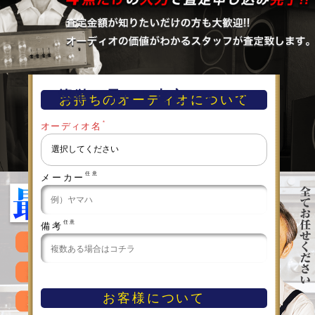
簡単！早い！査定フォーム
お持ちのオーディオについて
＊
オーディオ名
任意
メーカー
任意
備考
お客様について