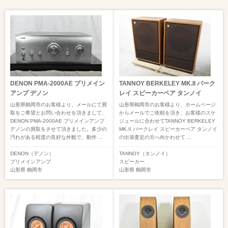
DENON PMA-2000AE プリメイン
TANNOY BERKELEY MK.II バーク
アンプ デノン
レイ スピーカーペア タンノイ
山形県鶴岡市のお客様より、メールにて買
山形県鶴岡市のお客様より、ホームページ
取をご希望とお問い合わせを頂きまして、
からメールでご依頼を頂き、お客様のスケ
DENON PMA-2000AE プリメインアンプ
ジュールに合わせてTANNOY BERKELEY
デノンの買取をさせて頂きました。多少の
MK.II バークレイ スピーカーペア タンノイ
汚れがある程度の良好な外観で、動作 ...
の出張査定の方へ向かわせて ...
DENON（デノン）
TANNOY（タンノイ）
プリメインアンプ
スピーカー
山形県
鶴岡市
山形県
鶴岡市