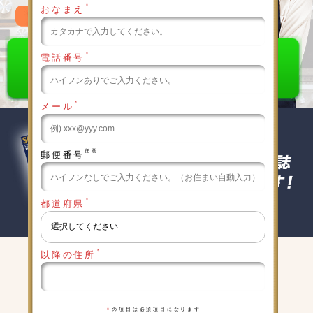
＊
おなまえ
0120-789-986
＊
電話番号
＊
メール
任意
郵便番号
＊
都道府県
＊
以降の住所
キャンペーン実施中
詳細は下記をクリックしてください
＊
の項目は必須項目になります