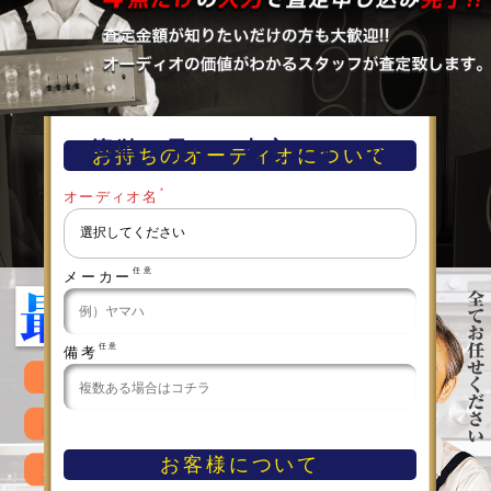
簡単！早い！査定フォーム
お持ちのオーディオについて
＊
オーディオ名
任意
メーカー
任意
備考
お客様について