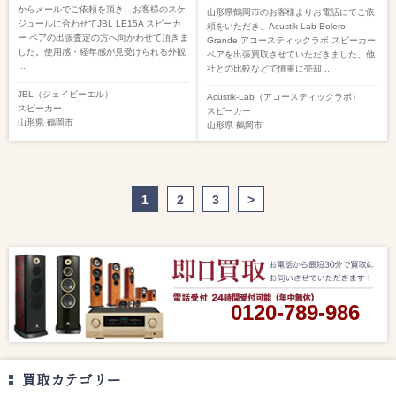
からメールでご依頼を頂き、お客様のスケ
山形県鶴岡市のお客様よりお電話にてご依
ジュールに合わせてJBL LE15A スピーカ
頼をいただき、Acustik-Lab Bolero
ー ペアの出張査定の方へ向かわせて頂きま
Grande アコースティックラボ スピーカー
した。使用感・経年感が見受けられる外観
ペアを出張買取させていただきました。他
...
社との比較などで慎重に売却 ...
JBL（ジェイビーエル）
Acustik-Lab（アコースティックラボ）
スピーカー
スピーカー
山形県
鶴岡市
山形県
鶴岡市
1
2
3
>
0120-789-986
買取カテゴリー