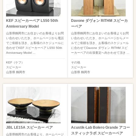
KEF スピーカーペア LS50 50th
Davone ダヴォン RITHM スピーカ
Anniversary Model
ーペア
山形県鶴岡市にお住まいのお客様よりお問
山形県鶴岡市にお住まいのお客様よりお問
い合わせいただき、ホームページから電話
い合わせいただき、ホームページからメー
でご依頼を頂き、お客様のスケジュールに
ルでご依頼を頂き、お客様のスケジュール
合わせてKEF スピーカーペア LS50 50th
に合わせてDavone ダヴォン RITHM スピ
Anniversary Model ...
ーカーペアの出張査定へ向かわせて頂き ...
KEF（ケフ）
その他
スピーカー
スピーカー
山形県
鶴岡市
山形県
鶴岡市
JBL LE15A スピーカー ペア
Acustik-Lab Bolero Grande アコー
スティックラボ スピーカーペア
山形県鶴岡市のお客様より、ホームページ