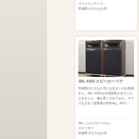
プリメインアンプ
茨城県
ひたちなか市
JBL 4365 スピーカー ペア
茨城県ひたちなか市にお住まいのお客様
から、JBL 4365を出張買取させていた
だきました。腰を悪くされており、サイ
ズも大きく総重量が約85kg、2Fの ...
JBL（ジェイビーエル）
スピーカー
茨城県
ひたちなか市