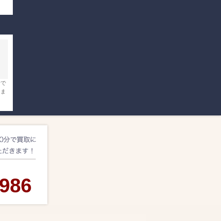
場で
しま
-986