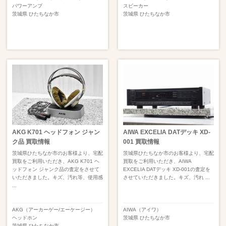
パワーアンプ
スピーカー
茨城県
ひたちなか市
茨城県
ひたちなか市
AKG K701 ヘッドフォン ジャン
AIWA EXCELIA DATデッキ XD-
ク品 買取情報
001 買取情報
茨城県ひたちなか市のお客様より、宅配
茨城県ひたちなか市のお客様より、宅配
買取をご利用いただき、AKG K701 ヘ
買取をご利用いただき、AIWA
ッドフォン ジャンク品の査定をさせて
EXCELIA DATデッキ XD-001の査定を
いただきました。キズ、汚れ等、使用感
させていただきました。キズ、汚れ ...
...
AKG（アーカーゲー/エーケージー）
AIWA（アイワ）
ヘッドホン
茨城県
ひたちなか市
茨城県
ひたちなか市