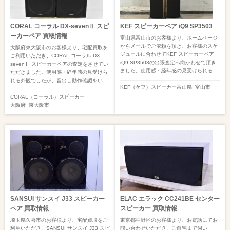
CORAL コーラル DX-sevenⅡ スピ
KEF スピーカーペア iQ9 SP3503
ーカーペア 買取情報
富山県富山市のお客様より、ホームページ
からメールでご依頼を頂き、お客様のスケ
大阪府東大阪市のお客様より、宅配買取を
ジュールに合わせてKEF スピーカーペア
ご利用いただき、CORAL コーラル DX-
iQ9 SP3503の出張査定へ向かわせて頂き
sevenⅡ スピーカーペアの査定をさせてい
ました。使用感・経年感の見受けられる ...
ただきました。使用感・経年感の見受けら
れる外観でしたが、音出し動作確認をい ...
KEF（ケフ）
スピーカー
富山県
富山市
CORAL（コーラル）
スピーカー
大阪府
東大阪市
SANSUI サンスイ J33 スピーカー
ELAC エラック CC241BE センター
ペア 買取情報
スピーカー 買取情報
埼玉県久喜市のお客様より、宅配買取をご
東京都中野区のお客様より、お電話にてお
利用いただき、SANSUI サンスイ J33 スピ
問い合わせいただき、ご自宅まで伺い