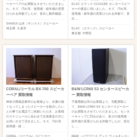
ーカーペアのお買取をさせていただきまし
ELAC エラック CC241BE センタースピー
た。キズ、汚れ等、使用感・経年感の見受
カーの査定に伺いました。キズ、汚れ等、
けられる外観でしたが、音出し動作確認 ...
使用感・経年感の見受けられる外観で、音
出 ...
SANSUI 山水（サンスイ）
スピーカー
埼玉県
久喜市
ELAC （エラック）
スピーカー
東京都
中野区
CORAL/コーラル BX-700 スピーカ
B&W LCR60 S3 センタースピーカ
ーペア 買取情報
ー 買取情報
神奈川県南足柄市のお客様より、出番の無
千葉県館山市のお客様より、宅配買取に
くなってしまったスピーカーを処分したい
て、B&W LCR60 S3 センタースピーカー
との事でお電話でご依頼いただき、お客様
のお買取をさせていただきました。センタ
のスケジュールに合わせて出張査定の方に
ーキャップに凹みがあり、多少の使用感・
お伺いさせて頂きました。キズ、汚れ等、
経年感の見受けられる外観でしたが、音出
使用感・経 ...
し ...
CORAL（コーラル）
スピーカー
B&W （バウワース アンド ウィルキンス）