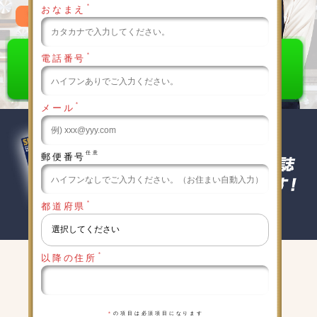
＊
おなまえ
0120-789-986
＊
電話番号
＊
メール
任意
郵便番号
＊
都道府県
＊
以降の住所
キャンペーン実施中
詳細は下記をクリックしてください
＊
の項目は必須項目になります