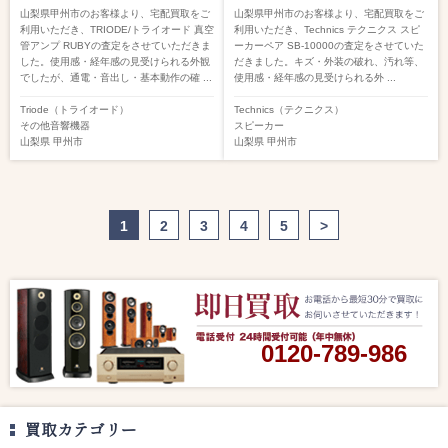
山梨県甲州市のお客様より、宅配買取をご
山梨県甲州市のお客様より、宅配買取をご
利用いただき、TRIODE/トライオード 真空
利用いただき、Technics テクニクス スピ
管アンプ RUBYの査定をさせていただきま
ーカーペア SB-10000の査定をさせていた
した。使用感・経年感の見受けられる外観
だきました。キズ・外装の破れ、汚れ等、
でしたが、通電・音出し・基本動作の確 ...
使用感・経年感の見受けられる外 ...
Triode（トライオード）
Technics（テクニクス）
その他音響機器
スピーカー
山梨県
甲州市
山梨県
甲州市
1
2
3
4
5
>
0120-789-986
買取カテゴリー