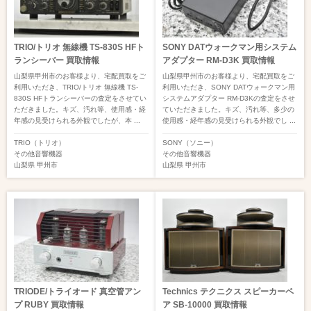
TRIO/トリオ 無線機 TS-830S HFト
SONY DATウォークマン用システム
ランシーバー 買取情報
アダプター RM-D3K 買取情報
山梨県甲州市のお客様より、宅配買取をご
山梨県甲州市のお客様より、宅配買取をご
利用いただき、TRIO/トリオ 無線機 TS-
利用いただき、SONY DATウォークマン用
830S HFトランシーバーの査定をさせてい
システムアダプター RM-D3Kの査定をさせ
ただきました。キズ、汚れ等、使用感・経
ていただきました。キズ、汚れ等、多少の
年感の見受けられる外観でしたが、本 ...
使用感・経年感の見受けられる外観でし ...
TRIO（トリオ）
SONY（ソニー）
その他音響機器
その他音響機器
山梨県
甲州市
山梨県
甲州市
TRIODE/トライオード 真空管アン
Technics テクニクス スピーカーペ
プ RUBY 買取情報
ア SB-10000 買取情報