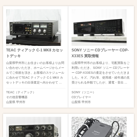
TEAC ティアック C-1 MKII カセッ
SONY ソニー CDプレーヤー CDP-
トデッキ
X33ES 買取情報
山梨県甲州市にお住まいのお客様よりお問
山梨県甲州市のお客様より、宅配買取をご
い合わせいただき、ホームページからメー
利用いただき、SONY ソニー CDプレーヤ
ルでご依頼を頂き、お客様のスケジュール
ー CDP-X33ESの査定をさせていただきま
に合わせてTEAC ティアック C-1 MKII カ
した。キズ、汚れ等、使用感・経年感の見
セットデッキの出張査定へ向かわせて ...
受けられる外観でしたが、通電・音出 ...
TEAC（ティアック）
SONY（ソニー）
その他音響機器
CDプレイヤー
山梨県
甲州市
山梨県
甲州市