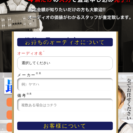
簡単！早い！査定フォーム
お持ちのオーディオについて
＊
オーディオ名
任意
メーカー
任意
備考
お客様について