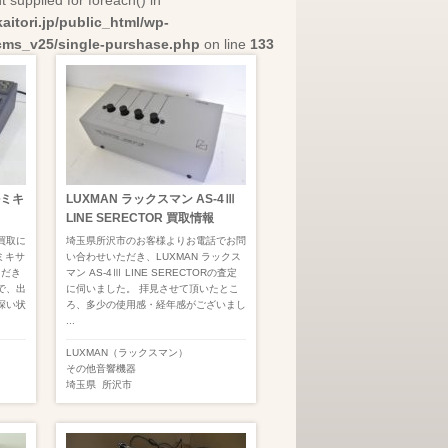
t supplied for foreach() in
itori.jp/public_html/wp-
cms_v25/single-purshase.php
on line
133
ルミキ
LUXMAN ラックスマン AS-4Ⅲ
LINE SERECTOR 買取情報
買取に
埼玉県所沢市のお客様よりお電話でお問
ルミキサ
い合わせいただき、LUXMAN ラックス
ただき
マン AS-4Ⅲ LINE SERECTORの査定
で、出
に伺いました。 拝見させて頂いたとこ
深い状
ろ、多少の使用感・経年感がございまし
...
LUXMAN（ラックスマン）
その他音響機器
埼玉県
所沢市