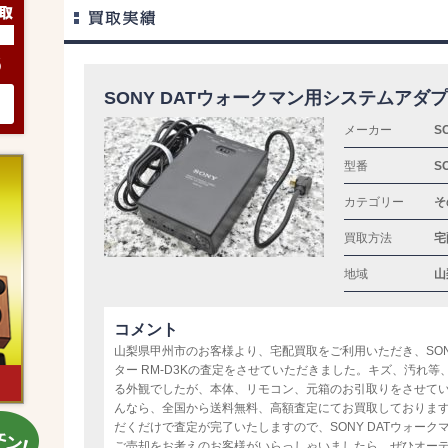
6
SONY DATウォークマン用システムアダプタ
メーカー
S
型番
S
カテゴリー
そ
買取方法
宅
地域
山
コメント
山梨県甲州市のお客様より、宅配買取をご利用いただき、SON
ター RM-D3Kの査定をさせていただきました。キズ、汚れ
る外観でしたが、本体、リモコン、元箱のお引取りをさせて
んなら、全国から送料無料、高額査定にてお買取しておりま
だくだけで査定が完了いたしますので、SONY DATウォークマ
ご売却をお考えのお客様がいらっしゃいましたら、ぜひオー