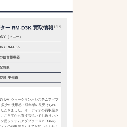
2020/01/19
ー RM-D3K 買取情報
ONY（ソニー）
ONY RM-D3K
の他音響機器
配買取
梨県
甲州市
Y DATウォークマン用システムアダプ
等、多少の使用感・経年感の見受けられ
いただきました。オーディオの買取屋さ
す。ご自宅から直接着払いでお送りいた
ン用システムアダプター RM-D3Kの
ディオの買取屋さんまでお問い合わせく