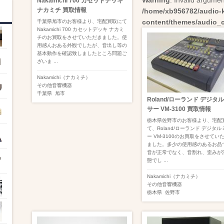
Warning
: Invalid argumen
Nakamichi 700 カセットデッキ
ナカミチ 買取情報
/home/xb956782/audio-ka
content/themes/audio_
千葉県旭市のお客様より、宅配買取にて
Nakamichi 700 カセットデッキ ナカミ
チのお買取をさせていただきました。使
用感んおある外観でしたが、音出し等の
基本動作を確認致しましたところ問題ご
ざいま ...
Nakamichi（ナカミチ）
その他音響機器
千葉県
旭市
Roland/ローランド デジタ
サー VM-3100 買取情報
栃木県佐野市のお客様より、宅配
て、Roland/ローランド デジタ
ー VM-3100のお買取をさせてい
ました。多少の使用感のあるお品
音が正常でなく、音割れ、歪みが
態でし ...
Nakamichi（ナカミチ）
その他音響機器
栃木県
佐野市