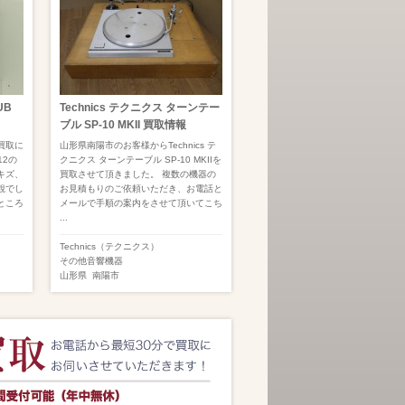
UB
Technics テクニクス ターンテー
ブル SP-10 MKII 買取情報
買取に
山形県南陽市のお客様からTechnics テ
12の
クニクス ターンテーブル SP-10 MKIIを
キズ、
買取させて頂きました。 複数の機器の
観でし
お見積もりのご依頼いただき、お電話と
ところ
メールで手順の案内をさせて頂いてこち
...
Technics（テクニクス）
その他音響機器
山形県
南陽市