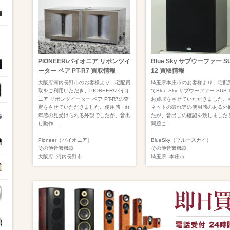
PIONEER/パイオニア リボンツイ
Blue Sky サブウーファー S
ーター ペア PT-R7 買取情報
12 買取情報
大阪府河内長野市のお客様より、宅配買
埼玉県本庄市のお客様より、宅配
取をご利用いただき、PIONEER/パイオ
てBlue Sky サブウーファー SUB 
ニア リボンツイーター ペア PT-R7の査
お買取をさせていただきました。
定をさせていただきました。使用感・経
ネットの破れ等の使用感のある外
年感の見受けられる外観でしたが、音出
たが、音出しの確認を致しました
し動作 ...
問題ご ...
Pioneer（パイオニア）
BlueSky（ブルースカイ）
その他音響機器
その他音響機器
大阪府
河内長野市
埼玉県
本庄市