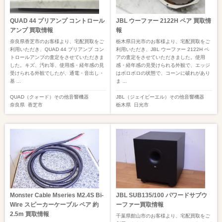
QUAD 44 プリアンプ コントロール
JBL ウーファー 2122H ペア 買取情
アンプ 買取情報
報
奈良県香芝市のお客様より、宅配買取をご
栃木県日光市のお客様より、宅配買取をご
利用いただき、QUAD 44 プリアンプ コン
利用いただき、JBL ウーファー 2122H ペ
トロールアンプの査定をさせていただきま
アの査定をさせていただきました。使用
した。キズ、汚れ等、使用感・経年感の見
感・経年感の見受けられる外観で、エッジ
受けられる外観でしたが、通電・音出し・
はボロボロの状態で、コーンに破れがあり
基 ...
ま ...
QUAD（クォード）
その他音響機器
JBL（ジェイビーエル）
その他音響機器
奈良県
香芝市
栃木県
日光市
Monster Cable Mseries M2.4S Bi-
JBL SUB135/100 パワードサブウ
Wire スピーカーケーブル ペア 約
ーファー買取情報
2.5m 買取情報
千葉県館山市のお客様より、宅配買取をご