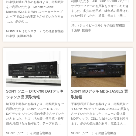
利用いただき、JBL SUB135/100 パワード
岐阜県美濃加茂市のお客様より、宅配買取
サブウーファーのお買取をさせていただき
をご利用いただき、Monster Cable
ました。多少の使用感・経年感の見受けら
Mseries M2.4S Bi-Wire スピーカーケーブ
れる外観でしたが、通電・音出し・基 ...
ル ペア 約2.5mの査定をさせていただきま
した。多少の ...
JBL（ジェイビーエル）
その他音響機器
千葉県
館山市
MONSTER（モンスター）
その他音響機器
岐阜県
美濃加茂市
SONY ソニー DTC-790 DATデッキ
SONY MDデッキ MDS-JA50ES 買
ジャンク品 買取情報
取情報
埼玉県上尾市のお客様より、宅配買取をご
千葉県我孫子市のお客様より、宅配買取に
利用いただき、SONY ソニー DTC-790
てSONY MDデッキ MDS-JA50ESの買取を
DATデッキ ジャンク品の査定をさせていた
させていただきました。ソニーの最上級
だきました。キズ、汚れ等、使用感・経年
MDデッキで、CDにも負けない音質を誇り
感の見受けられる外観で、テープを読 ...
ます。多少の使用感があり、電源は入 ...
SONY（ソニー）
その他音響機器
SONY（ソニー）
その他音響機器