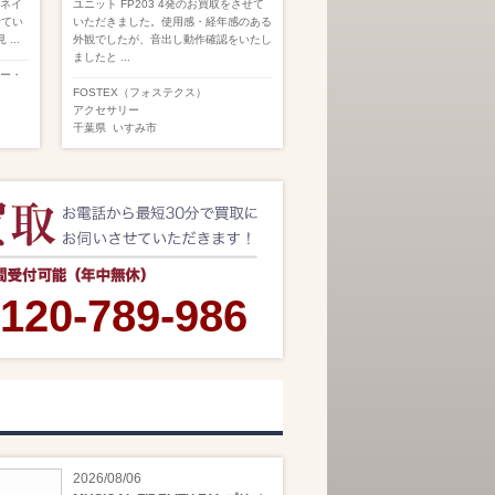
グネイ
ユニット FP203 4発のお買取をさせて
せてい
いただきました。使用感・経年感のある
...
外観でしたが、音出し動作確認をいたし
ましたと ...
オー・
FOSTEX（フォステクス）
アクセサリー
千葉県
いすみ市
120-789-986
2026/08/06