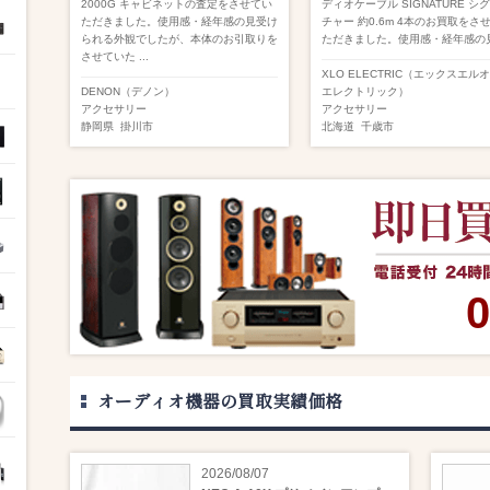
2000G キャビネットの査定をさせてい
ディオケーブル SIGNATURE シ
ただきました。使用感・経年感の見受け
チャー 約0.6m 4本のお買取をさ
られる外観でしたが、本体のお引取りを
ただきました。使用感・経年感の見 
させていた ...
XLO ELECTRIC（エックスエル
DENON（デノン）
エレクトリック）
アクセサリー
アクセサリー
静岡県
掛川市
北海道
千歳市
0
オーディオ機器の買取実績価格
2026/08/07