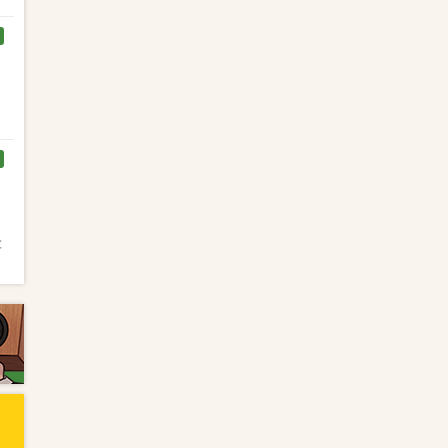
く
と
と