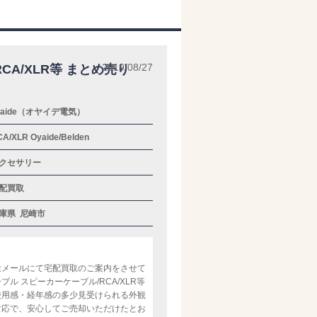
2019/08/27
A/XLR等 まとめ売り
yaide（オヤイデ電気）
A/XLR Oyaide/Belden
クセサリー
配買取
庫県
尼崎市
途メールにて宅配買取のご案内をさせて
 スピーカーケーブル/RCA/XLR等
ろ、使用感・経年感の多少見受けられる外観
対応で、安心してご売却いただけたとお