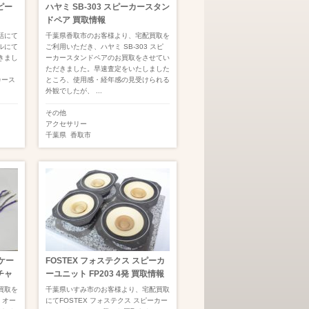
スピー
ハヤミ SB-303 スピーカースタン
ドペア 買取情報
話にて
千葉県香取市のお客様より、宅配買取を
ルにて
ご利用いただき、ハヤミ SB-303 スピ
きまし
ーカースタンドペアのお買取をさせてい
ただきました。早速査定をいたしました
カース
ところ、使用感・経年感の見受けられる
外観でしたが、 ...
その他
アクセサリー
千葉県
香取市
オケー
FOSTEX フォステクス スピーカ
チャ
ーユニット FP203 4発 買取情報
買取を
千葉県いすみ市のお客様より、宅配買取
 オー
にてFOSTEX フォステクス スピーカー