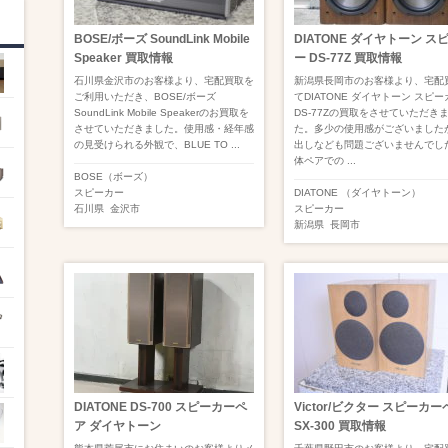
BOSE/ボーズ SoundLink Mobile
DIATONE ダイヤトーン ス
Speaker 買取情報
ー DS-77Z 買取情報
石川県金沢市のお客様より、宅配買取を
新潟県長岡市のお客様より、宅配
ご利用いただき、BOSE/ボーズ
てDIATONE ダイヤトーン スピー
SoundLink Mobile Speakerのお買取を
DS-77Zの買取をさせていただき
させていただきました。使用感・経年感
た。多少の使用感がございました
の見受けられる外観で、BLUE TO ...
出しなども問題ございませんでし
体ペアでの ...
BOSE（ボーズ）
スピーカー
DIATONE （ダイヤトーン）
石川県
金沢市
スピーカー
新潟県
長岡市
DIATONE DS-700 スピーカーペ
Victor/ビクター スピーカー
ア ダイヤトーン
SX-300 買取情報