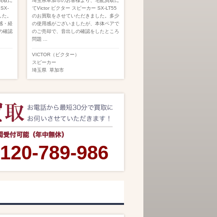
買取に
埼玉県草加市のお客様より、宅配買取に
SX-
てVictor ビクター スピーカー SX-LT55
した。
のお買取をさせていただきました。多少
感・経
の使用感がございましたが、本体ペアで
の確認
のご売却で、音出しの確認をしたところ
問題 ...
VICTOR（ビクター）
スピーカー
埼玉県
草加市
120-789-986