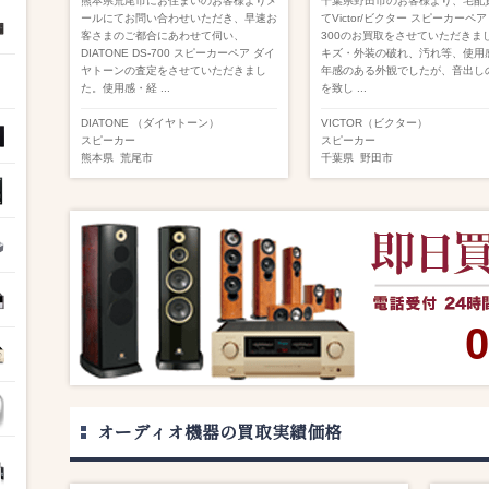
熊本県荒尾市にお住まいのお客様よりメ
千葉県野田市のお客様より、宅配
ールにてお問い合わせいただき、早速お
てVictor/ビクター スピーカーペア 
客さまのご都合にあわせて伺い、
300のお買取をさせていただきま
DIATONE DS-700 スピーカーペア ダイ
キズ・外装の破れ、汚れ等、使用
ヤトーンの査定をさせていただきまし
年感のある外観でしたが、音出し
た。使用感・経 ...
を致し ...
DIATONE （ダイヤトーン）
VICTOR（ビクター）
スピーカー
スピーカー
熊本県
荒尾市
千葉県
野田市
0
オーディオ機器の買取実績価格