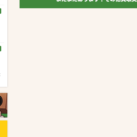
く
と
と