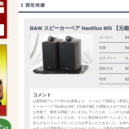
6
B&W スピーカーペア Nautilus 805 【
メーカー
B
型番
Na
カテゴリー
ス
買取方法
出
地域
山
コメント
山梨県南アルプス市のお客様より、メールにて買取をご希望と
ピーカーペア Nautilus 805 【元箱付属】の買取をさせ
な外観で、動作も問題ございませんでしたため、しっかりお
も付属しておりましたため、さらに査定額をUPいたしました
定もかなりスムーズだったとのお声もいただきました。お持
ーディオの買取屋さんにおまかせください！ ※商品の状態や