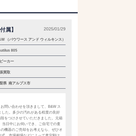
2025/01/29
元箱付属】
&W （バウワース アンド ウィルキンス）
utilus 805
ピーカー
張買取
梨県
南アルプス市
お問い合わせを頂きまして、B&W ス
て頂きました。多少の汚れがある程度の良好
値段をつけさせていただきました。元箱
。当日中にお伺いでき、ご自宅での査
ちの機器のご売却をお考えなら、ぜひオ
年式、市場相場などによって査定額は