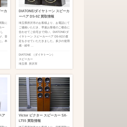
ピーカ
DIATONE/ダイヤトーン スピーカ
ーペア DS-9Z 買取情報
買取に
埼玉県所沢市のお客様より、お電話にて
カー
ご連絡いただき、早速お客様のご都合に
まし
合わせてご自宅まで伺い、DIATONE/ダ
が、音
イヤトーン スピーカーペア DS-9Zの査
た。本
定をさせていただきました。多少の使用
感・経年 ...
DIATONE （ダイヤトーン）
スピーカー
埼玉県
所沢市
ペア
Victor ビクター スピーカー SX-
LT55 買取情報