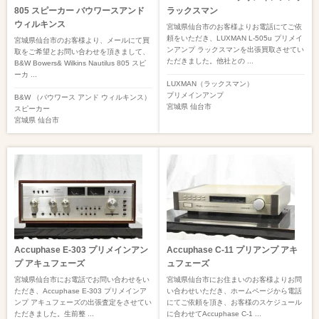
805 スピーカー バウワースアンド
ラックスマン
ウィルキンス
宮城県仙台市のお客様よりお電話にてご依
頼をいただき、LUXMAN L-505u プリメイ
宮城県仙台市のお客様より、メールにて買
ンアンプ ラックスマンを出張買取させてい
取をご希望とお問い合わせを頂きまして、
ただきました。他社との ...
B&W Bowers& Wilkins Nautilus 805 スピ
ーカ ...
LUXMAN（ラックスマン）
プリメインアンプ
B&W （バウワース アンド ウィルキンス）
宮城県
仙台市
スピーカー
宮城県
仙台市
Accuphase E-303 プリメインアン
Accuphase C-11 プリアンプ アキ
プ アキュフェーズ
ュフェーズ
宮城県仙台市にお電話でお問い合わせをい
宮城県仙台市にお住まいのお客様よりお問
ただき、Accuphase E-303 プリメインア
い合わせいただき、ホームページから電話
ンプ アキュフェーズの出張査定をさせてい
にてご依頼を頂き、お客様のスケジュール
ただきました。生前整 ...
に合わせてAccuphase C-1 ...