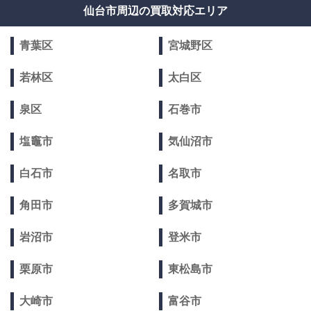
仙台市周辺の買取対応エリア
青葉区
宮城野区
若林区
太白区
泉区
石巻市
塩竈市
気仙沼市
白石市
名取市
角田市
多賀城市
岩沼市
登米市
栗原市
東松島市
大崎市
富谷市