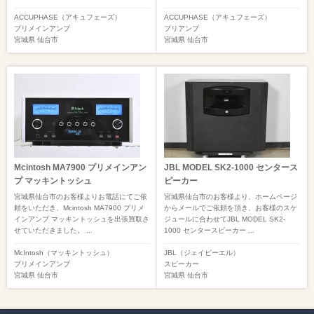
ACCUPHASE（アキュフェーズ）
ACCUPHASE（アキュフェーズ）
プリメインアンプ
プリアンプ
宮城県
仙台市
宮城県
仙台市
Mcintosh MA7900 プリメインアン
JBL MODEL SK2-1000 センタース
プ マッキントッシュ
ピーカー
宮城県仙台市のお客様よりお電話にてご依
宮城県仙台市のお客様より、ホームページ
頼をいただき、Mcintosh MA7900 プリメ
からメールでご依頼を頂き、お客様のスケ
インアンプ マッキントッシュを出張買取さ
ジュールに合わせてJBL MODEL SK2-
せていただきました。 ...
1000 センタースピーカー ...
McIntosh（マッキントッシュ）
JBL（ジェイビーエル）
プリメインアンプ
スピーカー
宮城県
仙台市
宮城県
仙台市