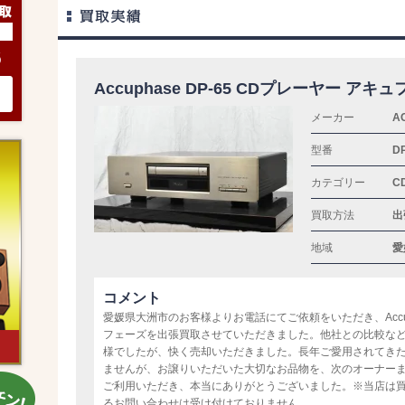
6
Accuphase DP-65 CDプレーヤー アキ
メーカー
A
型番
DP
カテゴリー
C
買取方法
出
地域
愛
コメント
愛媛県大洲市のお客様よりお電話にてご依頼をいただき、Accupha
フェーズを出張買取させていただきました。他社との比較な
様でしたが、快く売却いただきました。長年ご愛用されてき
ませんが、お譲りいただいた大切なお品物を、次のオーナー
ご利用いただき、本当にありがとうございました。※当店は
るお問い合わせは受け付けておりません。