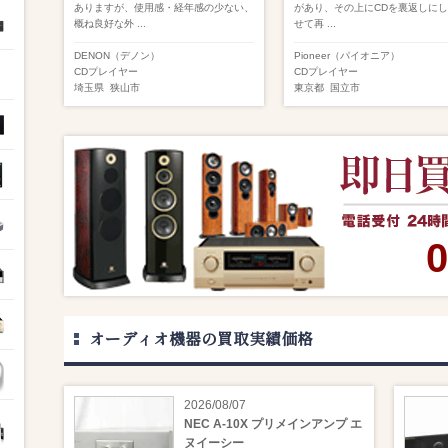
ありますが、使用感・経年感の少ない、
があり、その上にCDを裏返しに
概ね良好な外 ...
せて再 ...
DENON（デノン）
Pioneer（パイオニア）
CDプレイヤー
CDプレイヤー
埼玉県
狭山市
東京都
国立市
0
オーディオ機器の買取実績価格
2026/08/07
NEC A-10X プリメインアンプ エ
ヌイーシー