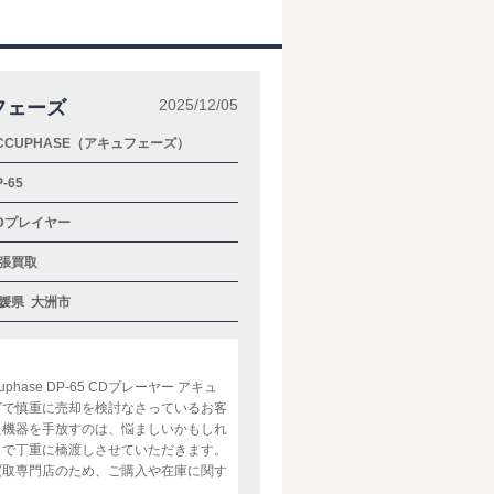
2025/12/05
ュフェーズ
CCUPHASE（アキュフェーズ）
-65
Dプレイヤー
張買取
媛県
大洲市
se DP-65 CDプレーヤー アキュ
どで慎重に売却を検討なさっているお客
た機器を手放すのは、悩ましいかもしれ
まで丁重に橋渡しさせていただきます。
買取専門店のため、ご購入や在庫に関す