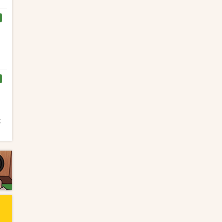
く
と
と