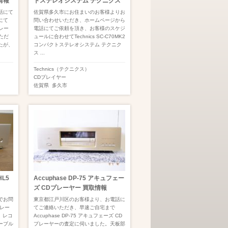
情報
トステレオシステム テクニクス
話にて
佐賀県多久市にお住まいのお客様よりお
にて
問い合わせいただき、ホームページから
プレー
電話にてご依頼を頂き、お客様のスケジ
いただ
ュールに合わせてTechnics SC-C70MK2
たが、
コンパクトステレオシステム テクニク
ス ...
Technics（テクニクス）
CDプレイヤー
佐賀県
多久市
HL5
Accuphase DP-75 アキュフェー
ズ CDプレーヤー 買取情報
でお問
東京都江戸川区のお客様より、お電話に
プレー
てご連絡いただき、早速ご自宅まで
。レコ
Accuphase DP-75 アキュフェーズ CD
ーブル
プレーヤーの査定に伺いました。天板部