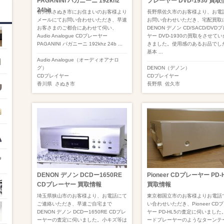
PAGANINI パガニーニ 192khz
プレーヤー DVD-1930 買取
24bit
香川県さぬき市にお住まいのお客様より
長野県佐久市のお客様より、お電
メールにてお問い合わせいただき、早速
お問い合わせいただき、宅配買取
お客さまのご都合にあわせて伺い、
DENON デノン CD/SACD/DVD
Audio Analogue CDプレーヤー
ヤー DVD-1930の買取をさせて
PAGANINI パガニーニ 192khz 24b ...
きました。使用感のあるお品でし
基本 ...
Audio Analogue（オーディオアナロ
グ）
DENON（デノン）
CDプレイヤー
CDプレイヤー
香川県
さぬき市
長野県
佐久市
DENON デノン DCDー1650RE
Pioneer CDプレーヤー PD-
CDプレーヤー 買取情報
買取情報
埼玉県狭山市のお客様より、お電話にて
東京都国立市のお客様よりお電話
ご連絡いただき、早速ご自宅まで
い合わせいただき、Pioneer CD
DENON デノン DCDー1650RE CDプレ
ヤー PD-HL5の査定に伺いました
ーヤーの査定に伺いました。小キズ等は
ードプレーヤーのようなターンテ