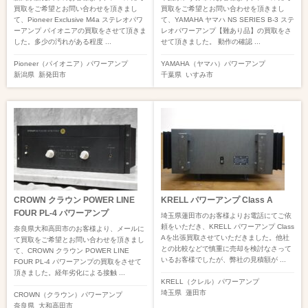
買取をご希望とお問い合わせを頂きまし
買取をご希望とお問い合わせを頂きまし
て、Pioneer Exclusive M4a ステレオパワ
て、YAMAHA ヤマハ NS SERIES B-3 ステ
ーアンプ パイオニアの買取をさせて頂きま
レオパワーアンプ【難あり品】の買取をさ
した。多少の汚れがある程度 ...
せて頂きました。 動作の確認 ...
Pioneer（パイオニア）
パワーアンプ
YAMAHA（ヤマハ）
パワーアンプ
新潟県
新発田市
千葉県
いすみ市
CROWN クラウン POWER LINE
KRELL パワーアンプ Class A
FOUR PL-4 パワーアンプ
埼玉県蓮田市のお客様よりお電話にてご依
頼をいただき、KRELL パワーアンプ Class
奈良県大和高田市のお客様より、メールに
Aを出張買取させていただきました。他社
て買取をご希望とお問い合わせを頂きまし
との比較などで慎重に売却を検討なさって
て、CROWN クラウン POWER LINE
いるお客様でしたが、弊社の見積額が ...
FOUR PL-4 パワーアンプの買取をさせて
頂きました。経年劣化による接触 ...
KRELL（クレル）
パワーアンプ
埼玉県
蓮田市
CROWN（クラウン）
パワーアンプ
奈良県
大和高田市