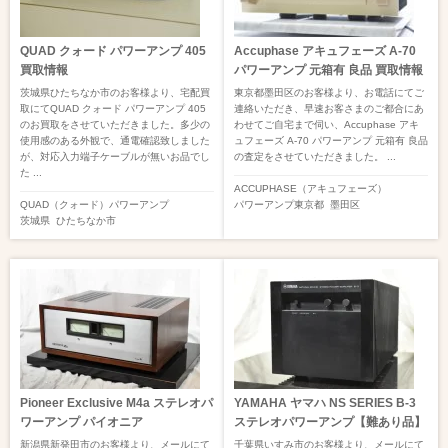
QUAD クォード パワーアンプ 405
Accuphase アキュフェーズ A-70
買取情報
パワーアンプ 元箱有 良品 買取情報
茨城県ひたちなか市のお客様より、宅配買
東京都墨田区のお客様より、お電話にてご
取にてQUAD クォード パワーアンプ 405
連絡いただき、早速お客さまのご都合にあ
のお買取をさせていただきました。多少の
わせてご自宅まで伺い、Accuphase アキ
使用感のある外観で、通電確認致しました
ュフェーズ A-70 パワーアンプ 元箱有 良品
が、対応入力端子ケーブルが無いお品でし
の査定をさせていただきました。 ...
た ...
ACCUPHASE（アキュフェーズ）
QUAD（クォード）
パワーアンプ
パワーアンプ
東京都
墨田区
茨城県
ひたちなか市
Pioneer Exclusive M4a ステレオパ
YAMAHA ヤマハ NS SERIES B-3
ワーアンプ パイオニア
ステレオパワーアンプ【難あり品】
新潟県新発田市のお客様より、メールにて
千葉県いすみ市のお客様より、メールにて